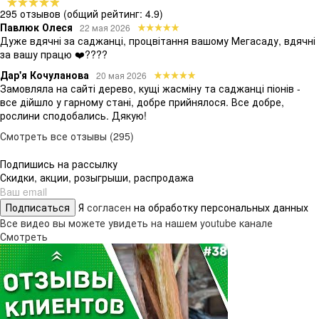
295 отзывов
(общий рейтинг: 4.9)
Павлюк Олеся
22 мая 2026
Дуже вдячні за саджанці, процвітання вашому Мегасаду, вдячні
за вашу працю ❤️????
Дар'я Кочуланова
20 мая 2026
Замовляла на сайті дерево, кущі жасміну та саджанці піонів -
все дійшло у гарному стані, добре прийнялося. Все добре,
рослини сподобались. Дякую!
Смотреть все отзывы (295)
Подпишись на рассылку
Скидки, акции, розыгрыши, распродажа
Подписаться
Я
согласен
на обработку персональных данных
Все видео вы можете увидеть на нашем youtube канале
Смотреть