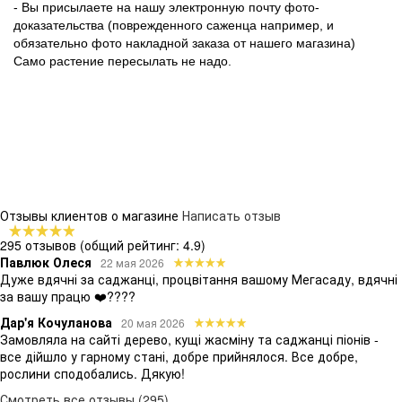
- Вы присылаете на нашу электронную почту фото-
доказательства (поврежденного саженца например, и
обязательно фото накладной заказа от нашего магазина)
Само растение пересылать не надо.
Отзывы клиентов о магазине
Написать отзыв
295 отзывов
(общий рейтинг: 4.9)
Павлюк Олеся
22 мая 2026
Дуже вдячні за саджанці, процвітання вашому Мегасаду, вдячні
за вашу працю ❤️????
Дар'я Кочуланова
20 мая 2026
Замовляла на сайті дерево, кущі жасміну та саджанці піонів -
все дійшло у гарному стані, добре прийнялося. Все добре,
рослини сподобались. Дякую!
Смотреть все отзывы (295)