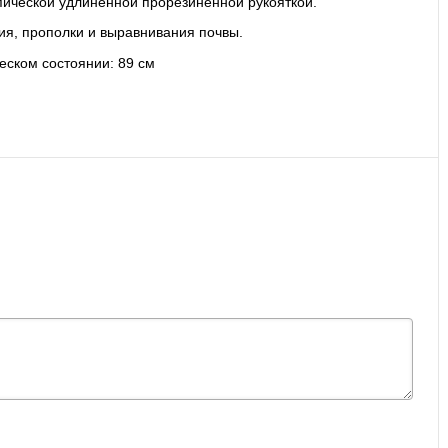
опической удлиненной прорезиненной рукояткой.
ия, прополки и выравнивания почвы.
ческом состоянии: 89 см