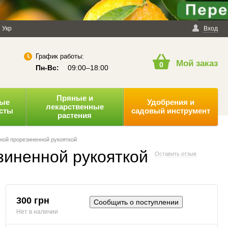
енциальности
Укр
Публичная оферта
Вход
График работы:
Мой заказ
0
Пн-Вс:
09:00–18:00
Пряные и
ные
Удобрения и
лекарственные
усты
садовый инструмент
растения
нной прорезиненной рукояткой
зиненной рукояткой
Оставить отзыв
300 грн
Сообщить о поступлении
Нет в наличии