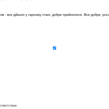
нів - все дійшло у гарному стані, добре прийнялося. Все добре, ро
тветствие