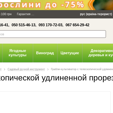
×
 100 грн
Гарантия
Упаковка
Оплата и доставка
рус (країна-терорист)
Политика конфид
16-41,
050 515-46-13,
093 170-72-03,
067 654-29-42
волити
Ягодные
Декоратив
Виноград
Цветущие
культуры
деревья и к
т
Садовый ручной инструмент
Грабли-культиватор с телескопической удлине
копической удлиненной проре