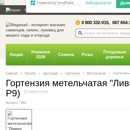
Дозвольте сайту megasad.net
Новости и статьи
Каталог
Контакты
Отзывы
Дарим
відправляти вам сповіщення на
робочий стіл.
0 800 332-015,
067 654-
Заборонити
Доз
Powered by SendPulse
Новинки
Плодовые
Акции
Семена
Розы
2026
деревья
Главная
Каталог
Цветущие
Гортензия
Метельчатая
Гортензия 
Гортензия метельчатая "Лив
Р9)
Оставить отзыв
Артикул: 7064