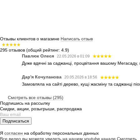
Отзывы клиентов о магазине
Написать отзыв
295 отзывов
(общий рейтинг: 4.9)
Павлюк Олеся
22.05.2026 в 01:09
Дуже вдячні за саджанці, процвітання вашому Мегасаду,
Дар'я Кочуланова
20.05.2026 в 18:56
Замовляла на сайті дерево, кущі жасміну та саджанці піо
Смотреть все отзывы (295)
Подпишись на рассылку
Скидки, акции, розыгрыши, распродажа
Подписаться
Я
согласен
на обработку персональных данных
Все видео вы можете увидеть на нашем youtube канале
Смотреть