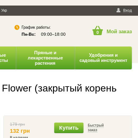
енциальности
Укр
Публичная оферта
Вход
График работы:
Мой заказ
0
Пн-Вс:
09:00–18:00
Пряные и
ные
Удобрения и
лекарственные
усты
садовый инструмент
растения
 Flower (закрытый корень
179 грн
Быстрый
Купить
132 грн
заказ
В наличии