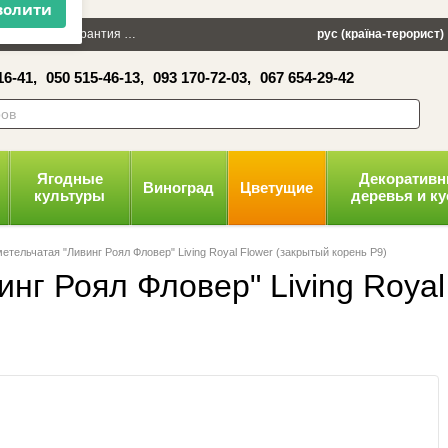
×
 100 грн
Гарантия
Упаковка
Оплата и доставка
рус (країна-терорист)
Политика конфид
16-41,
050 515-46-13,
093 170-72-03,
067 654-29-42
волити
Ягодные
Декоратив
Виноград
Цветущие
культуры
деревья и к
метельчатая "Ливинг Роял Фловер" Living Royal Flower (закрытый корень Р9)
инг Роял Фловер" Living Royal