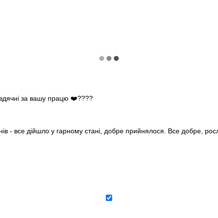
 вдячні за вашу працю ❤️????
нів - все дійшло у гарному стані, добре прийнялося. Все добре, ро