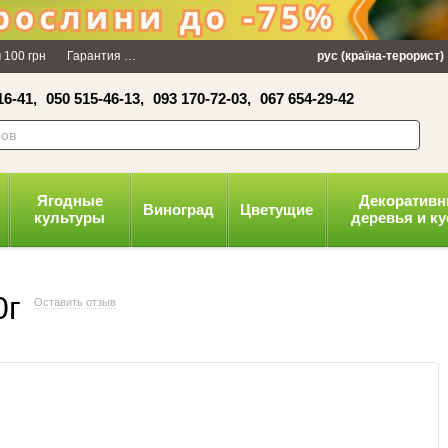
×
 100 грн
Гарантия
Упаковка
Оплата и доставка
рус (країна-терорист)
Политика конфид
16-41,
050 515-46-13,
093 170-72-03,
067 654-29-42
волити
Ягодные
Декоратив
Виноград
Цветущие
культуры
деревья и к
0г
Оставить отзыв