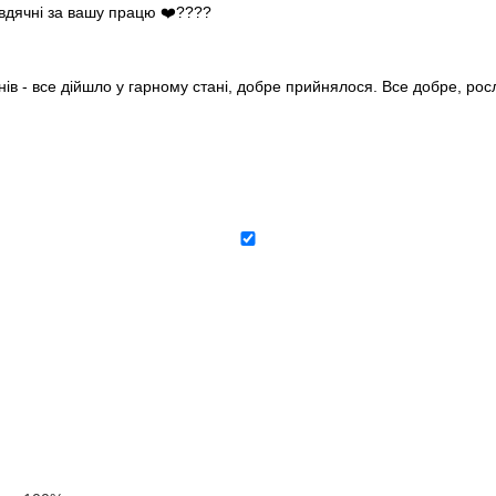
 вдячні за вашу працю ❤️????
нів - все дійшло у гарному стані, добре прийнялося. Все добре, ро