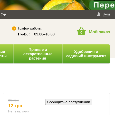
енциальности
Укр
Публичная оферта
Вход
График работы:
Мой заказ
0
Пн-Вс:
09:00–18:00
Пряные и
ные
Удобрения и
лекарственные
усты
садовый инструмент
растения
13 грн
Сообщить о поступлении
12 грн
Нет в наличии