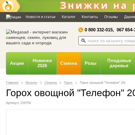
Дозвольте сайту megasad.net
відправляти вам сповіщення на
Новости и статьи
Каталог
Контакты
Отзывы
Дарим
робочий стіл.
0 800 332-015,
067 654-
Заборонити
Доз
Powered by SendPulse
Новинки
Плодовые
Акции
Семена
Розы
2026
деревья
Главная
Каталог
Семена
Горох
Горох овощной "Телефон" 20г
Горох овощной "Телефон" 2
Артикул: 159700