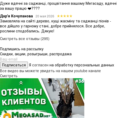
Дуже вдячні за саджанці, процвітання вашому Мегасаду, вдячні
за вашу працю ❤️????
Дар'я Кочуланова
20 мая 2026
Замовляла на сайті дерево, кущі жасміну та саджанці піонів -
все дійшло у гарному стані, добре прийнялося. Все добре,
рослини сподобались. Дякую!
Смотреть все отзывы (295)
Подпишись на рассылку
Скидки, акции, розыгрыши, распродажа
Подписаться
Я
согласен
на обработку персональных данных
Все видео вы можете увидеть на нашем youtube канале
Смотреть