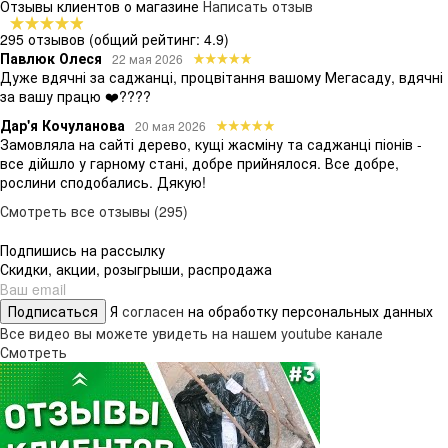
Отзывы клиентов о магазине
Написать отзыв
295 отзывов
(общий рейтинг: 4.9)
Павлюк Олеся
22 мая 2026
Дуже вдячні за саджанці, процвітання вашому Мегасаду, вдячні
за вашу працю ❤️????
Дар'я Кочуланова
20 мая 2026
Замовляла на сайті дерево, кущі жасміну та саджанці піонів -
все дійшло у гарному стані, добре прийнялося. Все добре,
рослини сподобались. Дякую!
Смотреть все отзывы (295)
Подпишись на рассылку
Скидки, акции, розыгрыши, распродажа
Подписаться
Я
согласен
на обработку персональных данных
Все видео вы можете увидеть на нашем youtube канале
Смотреть