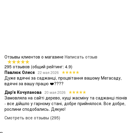
Отзывы клиентов о магазине
Написать отзыв
295 отзывов
(общий рейтинг: 4.9)
Павлюк Олеся
22 мая 2026
Дуже вдячні за саджанці, процвітання вашому Мегасаду,
вдячні за вашу працю ❤️????
Дар'я Кочуланова
20 мая 2026
Замовляла на сайті дерево, кущі жасміну та саджанці піонів
- все дійшло у гарному стані, добре прийнялося. Все добре,
рослини сподобались. Дякую!
Смотреть все отзывы (295)