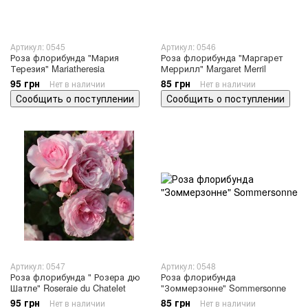
Артикул: 0545
Артикул: 0546
Роза флорибунда "Мария
Роза флорибунда "Маргарет
Терезия" Mariatheresia
Меррилл" Margaret Merril
95 грн
85 грн
Нет в наличии
Нет в наличии
Сообщить о поступлении
Сообщить о поступлении
Артикул: 0547
Артикул: 0548
Роза флорибунда " Розера дю
Роза флорибунда
Шатле" Roseraie du Chatelet
"Зоммерзонне" Sommersonne
95 грн
85 грн
Нет в наличии
Нет в наличии