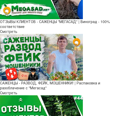
ОТЗЫВЫ КЛИЕНТОВ - САЖЕНЦЫ "МЕГАСАД" | Виноград - 100%
соответствие
Смотреть
САЖЕНЦЫ - РАЗВОД, ФЕЙК, МОШЕННИКИ! | Распаковка и
разоблачение с "Мегасад"
Смотреть