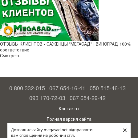
ОТЗЫВЫ КЛИЕНТОВ - САЖЕНЦЫ "МЕГАСАД" | ВИНОГРАД 100%
соответствие
Смотреть
0 800 332-015
067 654-16-41
050 515-46-13
093 170-72-03
067 654-29-42
Контакты
Полная версия сайта
×
© 2015—2026
Дозвольте сайту megasad.net відправляти
Megasad - гарантия высокого урожая
вам сповіщення на робочий стіл.