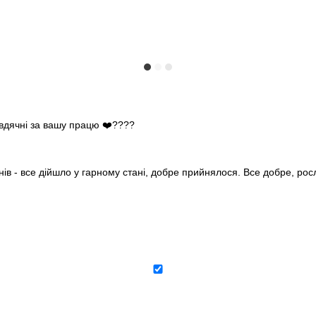
 вдячні за вашу працю ❤️????
нів - все дійшло у гарному стані, добре прийнялося. Все добре, ро