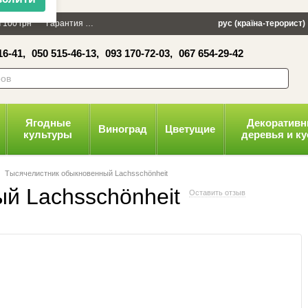
×
 100 грн
Гарантия
Упаковка
Оплата и доставка
рус (країна-терорист)
Политика конфид
16-41,
050 515-46-13,
093 170-72-03,
067 654-29-42
волити
Ягодные
Декоратив
Виноград
Цветущие
культуры
деревья и к
Тысячелистник обыкновенный Lachsschönheit
й Lachsschönheit
Оставить отзыв