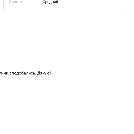
Аромат
Средний
слини сподобались. Дякую!