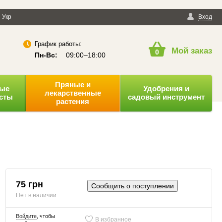
енциальности
Укр
Публичная оферта
Вход
График работы:
Мой заказ
0
Пн-Вс:
09:00–18:00
Пряные и
ные
Удобрения и
лекарственные
усты
садовый инструмент
растения
75 грн
Сообщить о поступлении
Нет в наличии
Войдите
, чтобы
В избранное