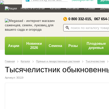
Дозвольте сайту megasad.net
Новости и статьи
Каталог
Контакты
Отзывы
Дарим
відправляти вам сповіщення на
робочий стіл.
0 800 332-015,
067 654-
Заборонити
Доз
Powered by SendPulse
Новинки
Плодовые
Акции
Семена
Розы
2026
деревья
Главная
Каталог
Пряные и лекарственные растения
Тысячелистник
Тысячелистник обыкновенны
Артикул: 30119