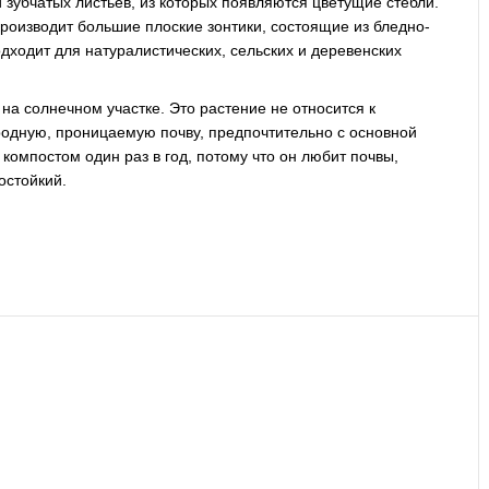
 зубчатых листьев, из которых появляются цветущие стебли.
производит большие плоские зонтики, состоящие из бледно-
дходит для натуралистических, сельских и деревенских
а солнечном участке. Это растение не относится к
родную, проницаемую почву, предпочтительно с основной
омпостом один раз в год, потому что он любит почвы,
остойкий.