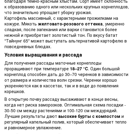
благодаря темно-красным хлыстам. Сорт имеет склонность
к образованию одного или нескольких крупных корнеплодов,
что значительно упрощает уборку урожая.
Картофель массивный, с характерными прожилками на
кожуре. Мякоть
желтовато-розового оттенка
, умеренно
сладкая, после запекания или варки становится более
нежной и приобретает золотистый тон. По вкусу батат
"Тайнунг 65" может выступать альтернативой картофелю в
повседневных блюдах.
Условия выращивания и рассада
Для получения рассады маточные корнеплоды
проращивают при температуре
18–27 °C
. Один большой
корнеплод способен дать до 30–70 черенков в зависимости
от размера и количества волн срезки. Черенки хорошо
укореняются как в кассетах, так и в воде до появления
корешков.
В открытую почву рассаду высаживают в конце весны,
когда нет риска заморозков. Оптимальная схема посадки -
30-50 см между растениями и 100-120 см междурядий.
Лучшие результаты дают
высокие бурты с компостом
и
регулярный капельный полив, который обеспечивает тепло
и равномерное увлажнение.