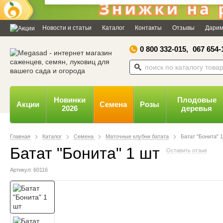
Дозвольте сайту megasad.net
відправляти вам сповіщення на
Новости и статьи
Каталог
Контакты
Отзывы
Дарим
робочий стіл.
0 800 332-015,
067 654-
Заборонити
Доз
Powered by SendPulse
Новинки
Плодовые
Акции
Семена
Розы
2026
деревья
Главная
Каталог
Семена
Маточные клубни батата
Батат "Бонита" 
Батат "Бонита" 1 шт
Оставить отзыв
Артикул: 60116