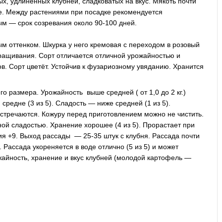
х, удлиненных клубней, сладковатых на вкус. Мякоть почти
ые. Между растениями при посадке рекомендуется
м — срок созревания около 90-100 дней.
ым оттенком. Шкурка у него кремовая с переходом в розовый
ращивания. Сорт отличается отличной урожайностью и
в. Сорт цветёт. Устойчив к фузариозному увяданию. Хранится
о размера. Урожайность выше средней ( от 1,0 до 2 кг.)
средне (3 из 5). Сладость — ниже средней (1 из 5).
 встречаются. Кожуру перед приготовлением можно не чистить.
й сладостью. Хранение хорошее (4 из 5). Прорастает при
я +9. Выход рассады — 25-35 штук с клубня. Рассада почти
 Рассада укореняется в воде отлично (5 из 5) и может
жайность, хранение и вкус клубней (молодой картофель —