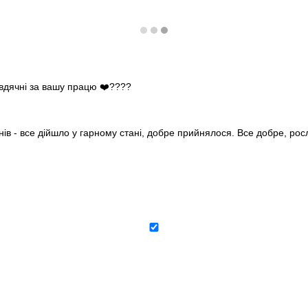
 вдячні за вашу працю ❤️????
нів - все дійшло у гарному стані, добре прийнялося. Все добре, ро