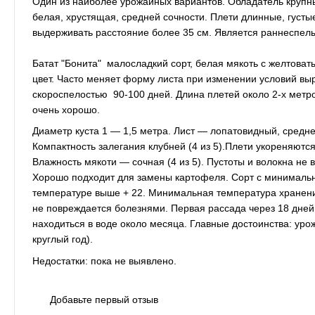
Один из наиболее урожайных вариантов. Обладатель крупны
белая, хрустящая, средней сочности. Плети длинные, густ
выдерживать расстояние более 35 см. Является раннеспелы
Батат "Бонита" малосладкий сорт, белая мякоть с желтоват
цвет. Часто меняет форму листа при изменении условий вы
скороспелостью 90-100 дней. Длина плетей около 2-х метро
очень хорошо.
Диаметр куста 1 — 1,5 метра. Лист — лопатовидный, среднег
Компактность залегания клубней (4 из 5).Плети укореняются 
Влажность мякоти — сочная (4 из 5). Пустоты и волокна не
Хорошо подходит для замены картофеля. Сорт с минимально
температуре выше + 22. Минимальная температура хранени
не повреждается болезнями. Первая рассада через 18 дней.
находиться в воде около месяца. Главные достоинства: уро
круглый год).
Недостатки: пока не выявлено.
Добавьте первый отзыв