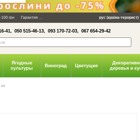
×
 100 грн
Гарантия
Упаковка
Оплата и доставка
рус (країна-терорист)
Политика конфид
16-41,
050 515-46-13,
093 170-72-03,
067 654-29-42
волити
Ягодные
Декоратив
Виноград
Цветущие
культуры
деревья и к
1 шт