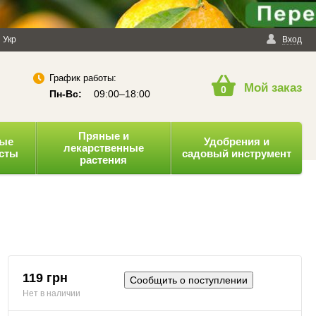
енциальности
Укр
Публичная оферта
Вход
График работы:
Мой заказ
0
Пн-Вс:
09:00–18:00
Пряные и
ные
Удобрения и
лекарственные
усты
садовый инструмент
растения
119 грн
Сообщить о поступлении
Нет в наличии