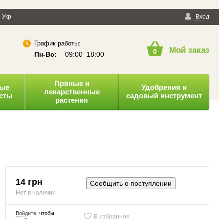
енциальности
Укр
Публичная оферта
Вход
График работы:
Мой заказ
0
Пн-Вс:
09:00–18:00
Пряные и
ные
Удобрения и
лекарственные
усты
садовый инструмент
растения
14 грн
Сообщить о поступлении
Нет в наличии
Войдите
, чтобы
В избранное