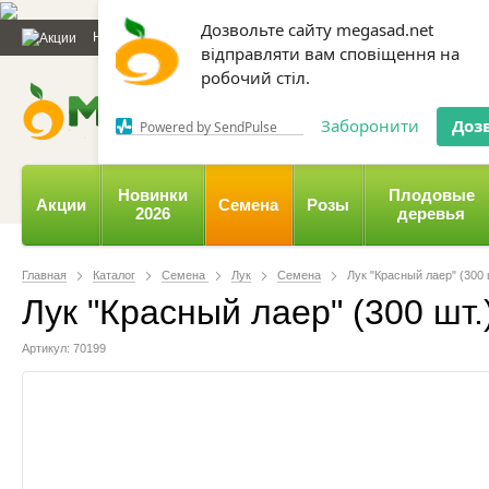
Дозвольте сайту megasad.net
Новости и статьи
Каталог
Контакты
Отзывы
Дарим
відправляти вам сповіщення на
робочий стіл.
0 800 332-015,
067 654-
Заборонити
Доз
Powered by SendPulse
Новинки
Плодовые
Акции
Семена
Розы
2026
деревья
Главная
Каталог
Семена
Лук
Семена
Лук "Красный лаер" (300 
Лук "Красный лаер" (300 шт.
Артикул: 70199