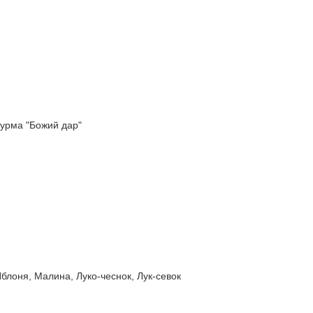
урма "Божий дар"
оня, Малина, Луко-чеснок, Лук-севок