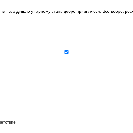
нів - все дійшло у гарному стані, добре прийнялося. Все добре, ро
етствие