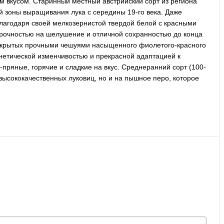
м вкусом. Старинный местный австрийский сорт из региона
й зоны выращивания лука с середины 19-го века. Даже
лагодаря своей мелкозернистой твердой белой с красными
прочностью на шелушение и отличной сохранностью до конца
 покрытых прочными чешуями насыщенного фиолетого-красного
генетической изменчивостью и прекрасной адаптацией к
пряные, горячие и сладкие на вкус. Среднеранний сорт (100-
 высококачественных луковиц, но и на пышное перо, которое