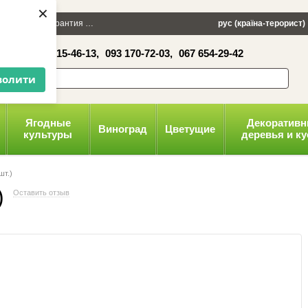
×
 100 грн
Гарантия
Упаковка
Оплата и доставка
рус (країна-терорист)
Политика конфид
16-41,
050 515-46-13,
093 170-72-03,
067 654-29-42
волити
Ягодные
Декоратив
Виноград
Цветущие
культуры
деревья и к
шт.)
)
Оставить отзыв