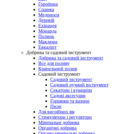
Горобина
Спаржа
Медоноси
Деревій
Ехінацея
Монарда
Полинь
Маклюра
Евкаліпт
Добрива та садовий інструмент
Добрива та садовий інструмент
Все для поливу
Крапельний полив
Садовий інструмент
Садовий інструмент
Садовий ручний інструмент
Секатори і кущорізи
Садові аксесуари
Горщики та вазони
Пили
Для вигрібних ям
Стимулятори і регулятори
Мінеральні добрива
Органічні добрива
Органо-мінеральні добрива