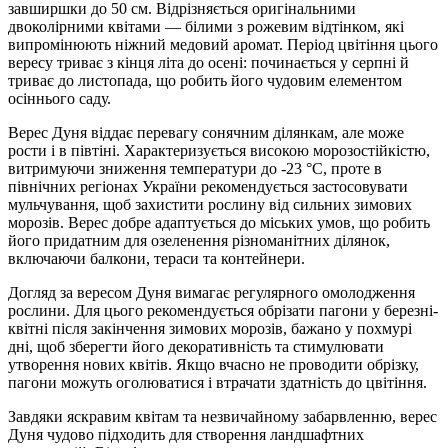
завширшки до 50 см. Відрізняється оригінальними
двоколірними квітами — білими з рожевим відтінком, які
випромінюють ніжний медовий аромат. Період цвітіння цього
вересу триває з кінця літа до осені: починається у серпні й
триває до листопада, що робить його чудовим елементом
осіннього саду.
Верес Дуня віддає перевагу сонячним ділянкам, але може
рости і в півтіні. Характеризується високою морозостійкістю,
витримуючи зниження температури до -23 °С, проте в
північних регіонах України рекомендується застосовувати
мульчування, щоб захистити рослину від сильних зимових
морозів. Верес добре адаптується до міських умов, що робить
його придатним для озеленення різноманітних ділянок,
включаючи балкони, тераси та контейнери.
Догляд за вересом Дуня вимагає регулярного омолодження
рослини. Для цього рекомендується обрізати пагони у березні-
квітні після закінчення зимових морозів, бажано у похмурі
дні, щоб зберегти його декоративність та стимулювати
утворення нових квітів. Якщо вчасно не проводити обрізку,
пагони можуть оголюватися і втрачати здатність до цвітіння.
Завдяки яскравим квітам та незвичайному забарвленню, верес
Дуня чудово підходить для створення ландшафтних