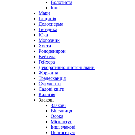
Волотиста
Інші
Маки
Гліцинія
Делосперма
Гвоздика
Юка
Морозник
Хости
Рододендрон
Вейгела
Гейхера
Декоративно-листяні ліани
Жоржина
Традесканція
Сукуленти
Садові квіти
Каллізія
Злакові
Злакові
Вівсяниця
Осока
Міскантус
Інші злакові
Пеннісетум