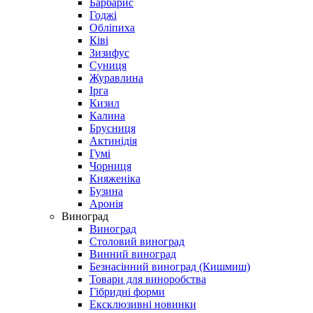
Барбарис
Годжі
Обліпиха
Ківі
Зизифус
Суниця
Журавлина
Ірга
Кизил
Калина
Брусниця
Актинідія
Гумі
Чорниця
Княженіка
Бузина
Аронія
Виноград
Виноград
Столовий виноград
Винний виноград
Безнасінний виноград (Кишмиш)
Товари для виноробства
Гібридні форми
Ексклюзивні новинки