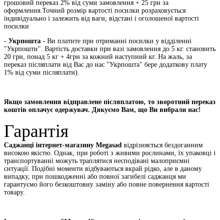
грошовий переказ 2% від суми замовлення + 25 грн за
оформлення.Точний розмір вартості посилки розраховується
індивідуально і залежить від ваги, відстані і оголошеної вартості
посилки
-
Укрпошта
- Ви платите при отриманні посилки у відділенні
"Укрпошти". Вартість доставки при вазі замовлення до 5 кг. становить
20 грн, понад 5 кг + 4грн за кожний наступний кг. На жаль, за
переказ післяплати від Вас до нас "Укрпошта" бере додаткову плату
1% від суми післяплати).
Якщо замовлення відправлене післяплатою, то зворотний переказ
коштів оплачує одержувач. Дякуємо Вам, що Ви вибрали нас!
Гарантія
Саджанці інтернет-магазину Megasad
відрізняється бездоганним
високою якістю. Однак, при роботі з живими рослинами, їх упаковці і
транспортуванні можуть траплятися несподівані малоприємні
ситуації. Подібні моменти відбуваються вкрай рідко, але в даному
випадку, при пошкодженні або повної загибелі саджанця ми
гарантуємо його безкоштовну заміну або повне повернення вартості
товару.