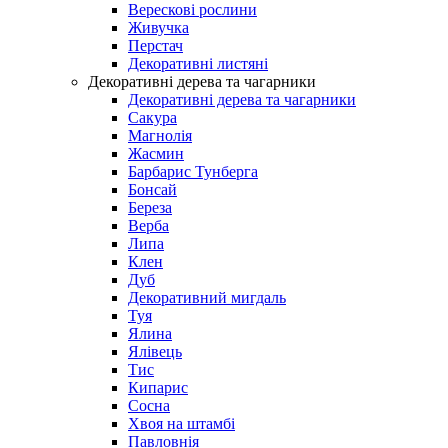
Верескові рослини
Живучка
Перстач
Декоративні листяні
Декоративні дерева та чагарники
Декоративні дерева та чагарники
Сакура
Магнолія
Жасмин
Барбарис Тунберга
Бонсай
Береза
Верба
Липа
Клен
Дуб
Декоративний мигдаль
Туя
Ялина
Ялівець
Тис
Кипарис
Сосна
Хвоя на штамбі
Павловнія