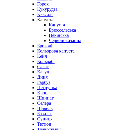
Горох
Кукурудза
Квасоля
Капуста
Капуста
Брюссельська
Пекінська
Червонокачанна
Броколі
Кольорова капуста
Кейл
Кольрабі
Салат
Кавун
Диня
Гарбуз
Петрушка
Кроп
Шпинат
Селера
Щавель
Базилік
Суниця
Тютюн
Травосуміш