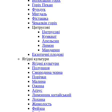
Волоський горіх
Горіх Пекан
Фундук
Мигдаль
Фісташка
Чекалкін горіх
Цитрусові
Цитрусові
Кумкват
Апельсин
Лимон
Мандарин
Екзотичні плодові
Ягідні культури
Ягідні культури
Полуниця
Смородина чорна
Порічки
Малина
Ожина
Аґрус
Лимонник китайський
Лохина
Жимолость
Фейхоа