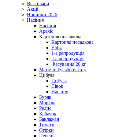
Всі товари
Акції
Новинки 2026
Насіння
Насіння
Арахіс
Картопля посадкова
Картопля посадкова
Еліта
1-а репродукція
2-а репродукція
Фасування 20 кг
Маточні бульби батату
Цибуля
Цибуля
Сівок
Насіння
Буряк
Морква
Редис
Кабачок
Баклажан
Томати
Огірки
Перець