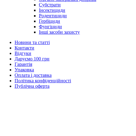
Субстрати
Інсектициди
Родентициди
Гербіциди
Фунгіциди
Інші засоби захисту
Новини та статті
Контакти
Відгуки
Даруємо 100 грн
Гарантія
Упаковка
Оплата і доставка
Політика конфіденційності
Публічна оферта