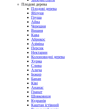
Плодові дерева
Плодові дерева
Яблуня
Груша
Айва
Черешня
Вишня
Кава
Абрикос
Азіміна
Персик
Нектарин
Колоновидні дерева
Хурма
Слива
Алича
Інжир
Банан
Ківі
Ананас
Гранат
Шовковиця
Кудранія
Каштан їстівний