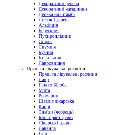
Декоративні дерева
Декоративні чагарники
Дерева на штамбі
Листяні дерева
Альбіция
Бересклет
Пухироплідник
Спірея
Скумпія
Бузина
Кизильник
Лавровишня
Пряні та лікувальні рослини
Пряні та лікувальні рослини
Лавр
Гінкго Білоба
М'ята
Розмарин
Шавлія лікарська
Каррі
Тим'ян (чебрець)
Інші пряні трави
Лікарські трави
Лаванда
Глід