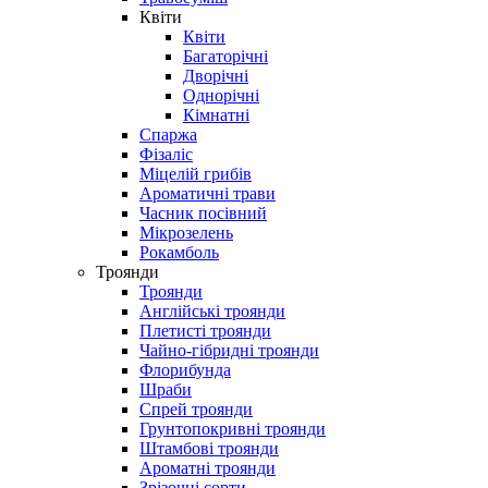
Квіти
Квіти
Багаторічні
Дворічні
Однорічні
Кімнатні
Спаржа
Фізаліс
Міцелій грибів
Ароматичні трави
Часник посівний
Мікрозелень
Рокамболь
Троянди
Троянди
Англійські троянди
Плетисті троянди
Чайно-гібридні троянди
Флорибунда
Шраби
Спрей троянди
Грунтопокривні троянди
Штамбові троянди
Ароматні троянди
Зрізочні сорти