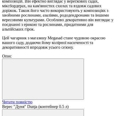
композицій. Він ефектно виглядає у верескових садах,
міксбордерах, на кам'янистих схилах та вздовж садових
доріжок. Також його часто використовують у композиціях з
хвойними рослинами, азаліями, рододендронами та іншими
вересовими культурами. Особливо декоративно він виглядає у
поєднанні з ерикою та рослинами, придатними для
альпійських гірок.
Цей чагарник з магазину Megasad стане чудовою окрасою
вашого саду, додаючи йому колірної насиченості та
декоративності впродовж усього сезону.
Опис
Читати повністю
Верес "Дуня" Dunja (контейнер 0.5 л)