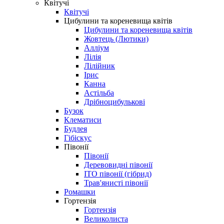
Квітучі
Квітучі
Цибулини та кореневища квітів
Цибулини та кореневища квітів
Жовтець (Лютики)
Алліум
Лілія
Лілійник
Ірис
Канна
Астільба
Дрібноцибулькові
Бузок
Клематиси
Будлея
Гібіскус
Півонії
Півонії
Деревовидні півонії
ІТО півонії (гібрид)
Трав'янисті півонії
Ромашки
Гортензія
Гортензія
Великолиста