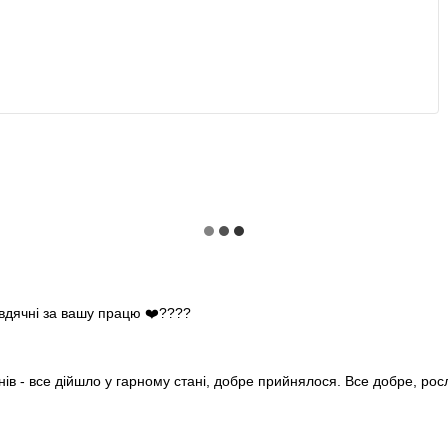
 вдячні за вашу працю ❤️????
нів - все дійшло у гарному стані, добре прийнялося. Все добре, ро