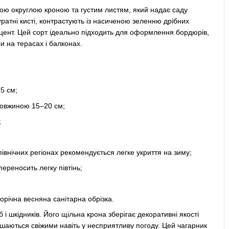
ною округлою кроною та густим листям, який надає саду
 акуратні кисті, контрастують із насиченою зеленню дрібних
кцент. Цей сорт ідеально підходить для оформлення бордюрів,
ри на терасах і балконах.
5 см;
я довжиною 15–20 см;
;
івнічних регіонах рекомендується легке укриття на зиму;
ереносить легку півтінь;
орічна весняна санітарна обрізка.
б і шкідників. Його щільна крона зберігає декоративні якості
алишаються свіжими навіть у несприятливу погоду. Цей чагарник