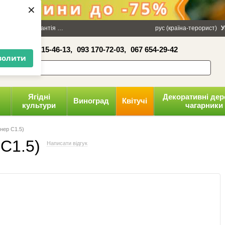
×
100 грн
Гарантія
Упаковка
Оплата і доставка
рус (країна-терорист)
Політика конфіденці
У
16-41,
050 515-46-13,
093 170-72-03,
067 654-29-42
волити
Ягідні
Декоративні дер
Виноград
Квітучі
культури
чагарники
йнер С1.5)
 С1.5)
Написати відгук