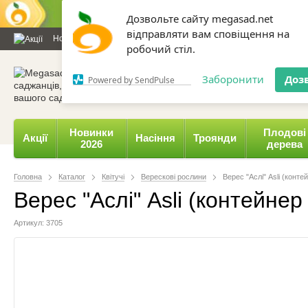
Дозвольте сайту megasad.net
відправляти вам сповіщення на
Новини та статті
Каталог
Контакти
Відгуки
Даруємо 
робочий стіл.
0 800 332-015,
067 654-
Заборонити
Доз
Powered by SendPulse
Новинки
Плодові
Акції
Насіння
Троянди
2026
дерева
Головна
Каталог
Квітучі
Верескові рослини
Верес "Аслі" Asli (конте
Верес "Аслі" Asli (контейнер
Артикул: 3705