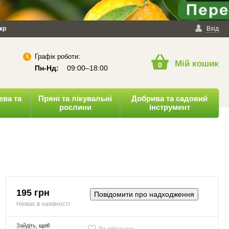
йності
кр
Публічна оферта
Вхід
Графік роботи:
Мій кошик
0
Пн-Нд:
09:00–18:00
ева та
Пряні та лікувальні
Добрива та садовий
рослини
інструмент
195 грн
Повідомити про надходження
Немає в наявності
Зайдіть
, щоб