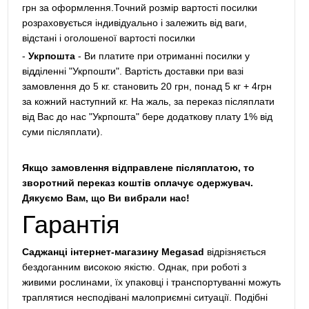
грн за оформлення.Точний розмір вартості посилки
розраховується індивідуально і залежить від ваги,
відстані і оголошеної вартості посилки
-
Укрпошта
- Ви платите при отриманні посилки у
відділенні "Укрпошти". Вартість доставки при вазі
замовлення до 5 кг. становить 20 грн, понад 5 кг + 4грн
за кожний наступний кг. На жаль, за переказ післяплати
від Вас до нас "Укрпошта" бере додаткову плату 1% від
суми післяплати).
Якщо замовлення відправлене післяплатою, то
зворотний переказ коштів оплачує одержувач.
Дякуємо Вам, що Ви вибрали нас!
Гарантія
Саджанці інтернет-магазину Megasad
відрізняється
бездоганним високою якістю. Однак, при роботі з
живими рослинами, їх упаковці і транспортуванні можуть
траплятися несподівані малоприємні ситуації. Подібні