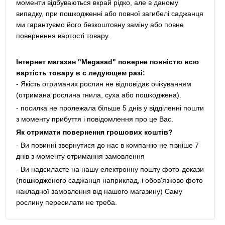
моменти відбуваються вкрай рідко, але в даному
випадку, при пошкодженні або повної загибелі саджанця
ми гарантуємо його безкоштовну заміну або повне
повернення вартості товару.
Інтернет магазин "Megasad" поверне повністю всю
вартість товару в с ледующем разі:
- Якість отриманих рослин не відповідає очікуванням
(отримана рослина гнила, суха або пошкоджена).
- посилка не пролежала більше 5 днів у відділенні пошти
з моменту прибуття і повідомлення про це Вас.
Як отримати повернення грошових коштів?
- Ви повинні звернутися до нас в компанію не пізніше 7
днів з моменту отримання замовлення
- Ви надсилаєте на нашу електронну пошту фото-докази
(пошкодженого саджанця наприклад, і обов'язково фото
накладної замовлення від нашого магазину) Саму
рослину пересилати не треба.