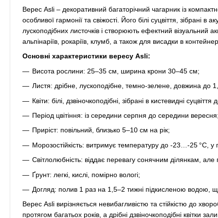
Верес Asli – декоративний багаторічний чагарник із компакт
особливої гармонії та свіжості. Його білі суцвіття, зібрані в
лускоподібних листочків і створюють ефектний візуальний а
альпінаріїв, рокаріїв, клумб, а також для висадки в контейне
Основні характеристики вересу Asli:
Висота рослини: 25–35 см, ширина крони 30–45 см;
Листя: дрібне, лускоподібне, темно-зелене, довжина до 1,
Квіти: білі, дзвіночкоподібні, зібрані в кистевидні суцвітт
Період цвітіння: із середини серпня до середини вересня
Приріст: повільний, близько 5–10 см на рік;
Морозостійкість: витримує температуру до -23…-25 °C, у п
Світлолюбність: віддає перевагу сонячним ділянкам, але п
Ґрунт: легкі, кислі, помірно вологі;
Догляд: полив 1 раз на 1,5–2 тижні підкисленою водою, щ
Верес Asli вирізняється невибагливістю та стійкістю до хворо
протягом багатьох років, а дрібні дзвіночкоподібні квітки з