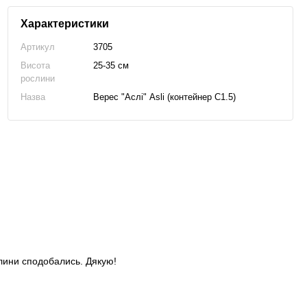
Характеристики
Артикул
3705
Висота
25-35 см
рослини
Назва
Верес "Аслі" Asli (контейнер С1.5)
слини сподобались. Дякую!