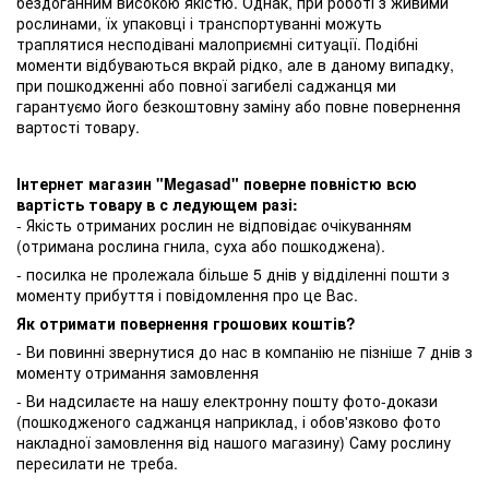
бездоганним високою якістю. Однак, при роботі з живими
рослинами, їх упаковці і транспортуванні можуть
траплятися несподівані малоприємні ситуації. Подібні
моменти відбуваються вкрай рідко, але в даному випадку,
при пошкодженні або повної загибелі саджанця ми
гарантуємо його безкоштовну заміну або повне повернення
вартості товару.
Інтернет магазин "Megasad" поверне повністю всю
вартість товару в с ледующем разі:
- Якість отриманих рослин не відповідає очікуванням
(отримана рослина гнила, суха або пошкоджена).
- посилка не пролежала більше 5 днів у відділенні пошти з
моменту прибуття і повідомлення про це Вас.
Як отримати повернення грошових коштів?
- Ви повинні звернутися до нас в компанію не пізніше 7 днів з
моменту отримання замовлення
- Ви надсилаєте на нашу електронну пошту фото-докази
(пошкодженого саджанця наприклад, і обов'язково фото
накладної замовлення від нашого магазину) Саму рослину
пересилати не треба.