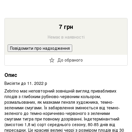
7
грн
Немає в наявності
Повідомити про надходження
До обраного
Опис
Висіяти до 11. 2022 р
Zebrino має неповторний зовнішній вигляд привабливих
плодів з глибоким рубіново-червоним кольором,
розмальованих, як мазками пензля художника, темно-
зеленими смугами. Їх забарвлення змінюється від темно-
зеленого до темно-коричнево-червоного з зеленими
смугами тигра при повному дозріванні. Індетермінантний
(висотою 1,8 м) сорт середнього сезону, 80-85 днів від
пересадки. Це красиві великі черрі з розміром плодів від 30