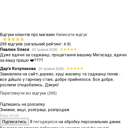
Відгуки клієнтів про магазин
Написати відгук
295 відгуків
(загальний рейтинг: 4.9)
Павлюк Олеся
22 травня 2026
Дуже вдячні за саджанці, процвітання вашому Мегасаду, вдячні
за вашу працю ❤️????
Дар'я Кочуланова
20 травня 2026
Замовляла на сайті дерево, кущі жасміну та саджанці піонів -
все дійшло у гарному стані, добре прийнялося. Все добре,
рослини сподобались. Дякую!
Переглянути всі відгуки (295)
Підпишись на розсилку
Знижки, акції, розіграші, розпродаж
Підписатись
Я
погоджуюся
на обробку персональних даних
Всі відео ви можете побачити на нашому youtube каналі