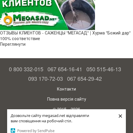
ОТЗЫВЫ КЛИЕНТОВ - САЖЕНЦЫ "МЕГАСАД" | Хурма "Божий дар" ​
100% соответствие
Переглянути
0 800 332-015
067 654-16-41
050 515-46-13
093 170-72-03
067 654-29-42
Контакти
Повна версія сайту
© 2015—2026
×
Megasad – гарантія високого врожаю
Дозвольте сайту megasad.net відправляти
вам сповіщення на робочий стіл.
рус (країна-терорист)
Powered by SendPulse