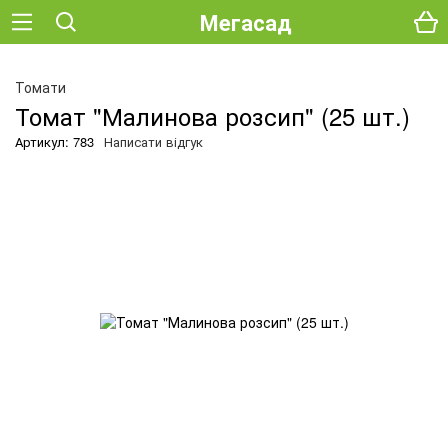
Мегасад
О
Томати
Томат "Малинова розсип" (25 шт.)
Артикул: 783
Написати відгук