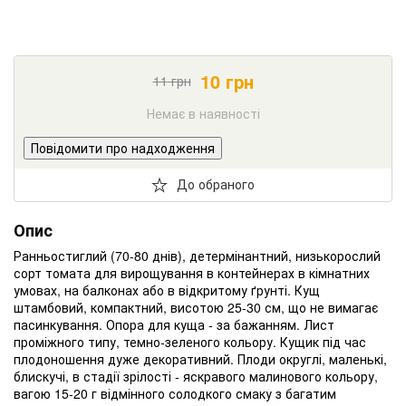
10
грн
11
грн
Немає в наявності
Повідомити про надходження
До обраного
Опис
Ранньостиглий (70-80 днів), детермінантний, низькорослий
сорт томата для вирощування в контейнерах в кімнатних
умовах, на балконах або в відкритому ґрунті. Кущ
штамбовий, компактний, висотою 25-30 см, що не вимагає
пасинкування. Опора для куща - за бажанням. Лист
проміжного типу, темно-зеленого кольору. Кущик під час
плодоношення дуже декоративний. Плоди округлі, маленькі,
блискучі, в стадії зрілості - яскравого малинового кольору,
вагою 15-20 г відмінного солодкого смаку з багатим