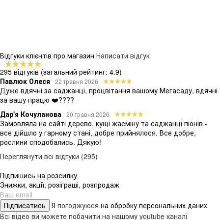
Відгуки клієнтів про магазин
Написати відгук
295 відгуків
(загальний рейтинг: 4.9)
Павлюк Олеся
22 травня 2026
Дуже вдячні за саджанці, процвітання вашому Мегасаду, вдячні
за вашу працю ❤️????
Дар'я Кочуланова
20 травня 2026
Замовляла на сайті дерево, кущі жасміну та саджанці піонів -
все дійшло у гарному стані, добре прийнялося. Все добре,
рослини сподобались. Дякую!
Переглянути всі відгуки (295)
Підпишись на розсилку
Знижки, акції, розіграші, розпродаж
Підписатись
Я
погоджуюся
на обробку персональних даних
Всі відео ви можете побачити на нашому youtube каналі