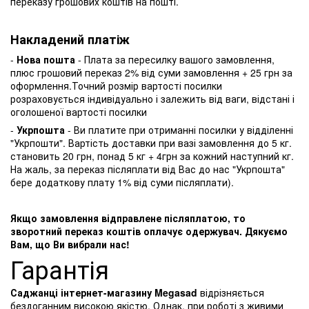
переказу грошових коштів на пошті.
Накладений платіж
-
Нова пошта
- Плата за пересилку вашого замовлення,
плюс грошовий переказ 2% від суми замовлення + 25 грн за
оформлення.Точний розмір вартості посилки
розраховується індивідуально і залежить від ваги, відстані і
оголошеної вартості посилки
-
Укрпошта
- Ви платите при отриманні посилки у відділенні
"Укрпошти". Вартість доставки при вазі замовлення до 5 кг.
становить 20 грн, понад 5 кг + 4грн за кожний наступний кг.
На жаль, за переказ післяплати від Вас до нас "Укрпошта"
бере додаткову плату 1% від суми післяплати).
Якщо замовлення відправлене післяплатою, то
зворотний переказ коштів оплачує одержувач. Дякуємо
Вам, що Ви вибрали нас!
Гарантія
Саджанці інтернет-магазину Megasad
відрізняється
бездоганним високою якістю. Однак, при роботі з живими