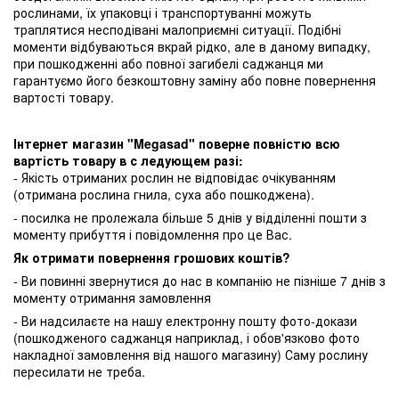
рослинами, їх упаковці і транспортуванні можуть
траплятися несподівані малоприємні ситуації. Подібні
моменти відбуваються вкрай рідко, але в даному випадку,
при пошкодженні або повної загибелі саджанця ми
гарантуємо його безкоштовну заміну або повне повернення
вартості товару.
Інтернет магазин "Megasad" поверне повністю всю
вартість товару в с ледующем разі:
- Якість отриманих рослин не відповідає очікуванням
(отримана рослина гнила, суха або пошкоджена).
- посилка не пролежала більше 5 днів у відділенні пошти з
моменту прибуття і повідомлення про це Вас.
Як отримати повернення грошових коштів?
- Ви повинні звернутися до нас в компанію не пізніше 7 днів з
моменту отримання замовлення
- Ви надсилаєте на нашу електронну пошту фото-докази
(пошкодженого саджанця наприклад, і обов'язково фото
накладної замовлення від нашого магазину) Саму рослину
пересилати не треба.