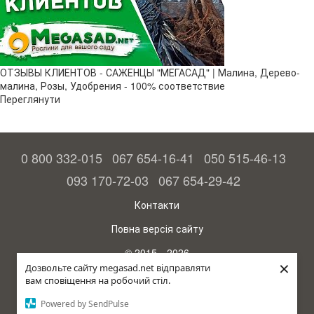
ОТЗЫВЫ КЛИЕНТОВ - САЖЕНЦЫ "МЕГАСАД" | Малина, Дерево-
малина, Розы, Удобрения - 100% соответствие
Переглянути
0 800 332-015
067 654-16-41
050 515-46-13
093 170-72-03
067 654-29-42
Контакти
Повна версія сайту
© 2015—2026
×
Megasad – гарантія високого врожаю
Дозвольте сайту megasad.net відправляти
вам сповіщення на робочий стіл.
рус (країна-терорист)
Powered by SendPulse