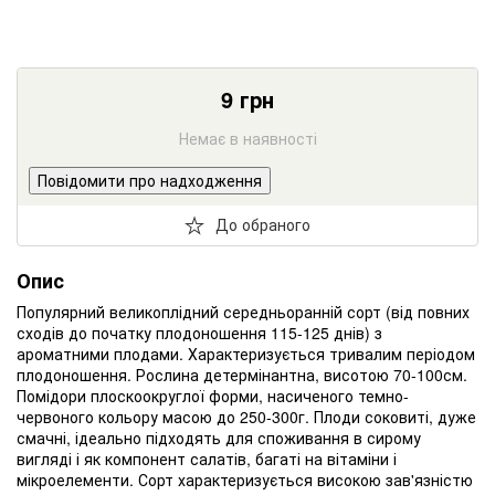
9
грн
Немає в наявності
Повідомити про надходження
До обраного
Опис
Популярний великоплідний середньоранній сорт (від повних
сходів до початку плодоношення 115-125 днів) з
ароматними плодами. Характеризується тривалим періодом
плодоношення. Рослина детермінантна, висотою 70-100см.
Помідори плоскоокруглої форми, насиченого темно-
червоного кольору масою до 250-300г. Плоди соковиті, дуже
смачні, ідеально підходять для споживання в сирому
вигляді і як компонент салатів, багаті на вітаміни і
мікроелементи. Сорт характеризується високою зав'язністю