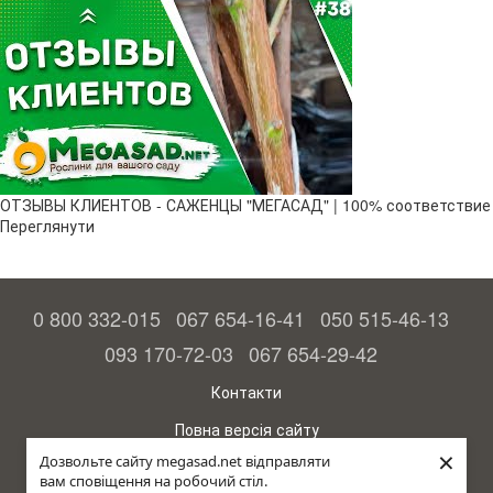
ОТЗЫВЫ КЛИЕНТОВ - САЖЕНЦЫ "МЕГАСАД" | 100% соответствие
Переглянути
0 800 332-015
067 654-16-41
050 515-46-13
093 170-72-03
067 654-29-42
Контакти
Повна версія сайту
×
Дозвольте сайту megasad.net відправляти
© 2015—2026
вам сповіщення на робочий стіл.
Megasad – гарантія високого врожаю