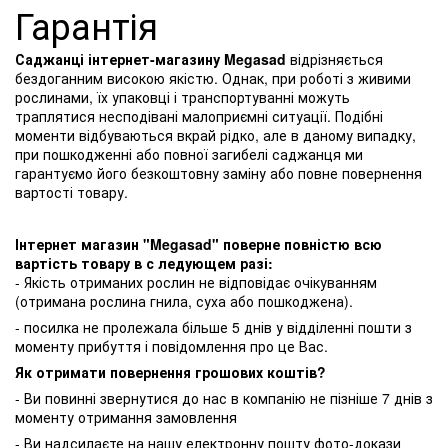
Гарантія
Саджанці інтернет-магазину Megasad
відрізняється
бездоганним високою якістю. Однак, при роботі з живими
рослинами, їх упаковці і транспортуванні можуть
траплятися несподівані малоприємні ситуації. Подібні
моменти відбуваються вкрай рідко, але в даному випадку,
при пошкодженні або повної загибелі саджанця ми
гарантуємо його безкоштовну заміну або повне повернення
вартості товару.
Інтернет магазин "Megasad" поверне повністю всю
вартість товару в с ледующем разі:
- Якість отриманих рослин не відповідає очікуванням
(отримана рослина гнила, суха або пошкоджена).
- посилка не пролежала більше 5 днів у відділенні пошти з
моменту прибуття і повідомлення про це Вас.
Як отримати повернення грошових коштів?
- Ви повинні звернутися до нас в компанію не пізніше 7 днів з
моменту отримання замовлення
- Ви надсилаєте на нашу електронну пошту фото-докази