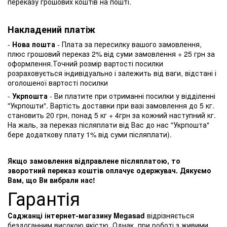
переказу грошових коштів на пошті.
Накладений платіж
-
Нова пошта
- Плата за пересилку вашого замовлення,
плюс грошовий переказ 2% від суми замовлення + 25 грн за
оформлення.Точний розмір вартості посилки
розраховується індивідуально і залежить від ваги, відстані і
оголошеної вартості посилки
-
Укрпошта
- Ви платите при отриманні посилки у відділенні
"Укрпошти". Вартість доставки при вазі замовлення до 5 кг.
становить 20 грн, понад 5 кг + 4грн за кожний наступний кг.
На жаль, за переказ післяплати від Вас до нас "Укрпошта"
бере додаткову плату 1% від суми післяплати).
Якщо замовлення відправлене післяплатою, то
зворотний переказ коштів оплачує одержувач. Дякуємо
Вам, що Ви вибрали нас!
Гарантія
Саджанці інтернет-магазину Megasad
відрізняється
бездоганним високою якістю. Однак, при роботі з живими