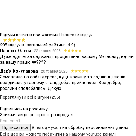
Відгуки клієнтів про магазин
Написати відгук
295 відгуків
(загальний рейтинг: 4.9)
Павлюк Олеся
22 травня 2026
Дуже вдячні за саджанці, процвітання вашому Мегасаду, вдячні
за вашу працю ❤️????
Дар'я Кочуланова
20 травня 2026
Замовляла на сайті дерево, кущі жасміну та саджанці піонів -
все дійшло у гарному стані, добре прийнялося. Все добре,
рослини сподобались. Дякую!
Переглянути всі відгуки (295)
Підпишись на розсилку
Знижки, акції, розіграші, розпродаж
Підписатись
Я
погоджуюся
на обробку персональних даних
Всі відео ви можете побачити на нашому youtube каналі