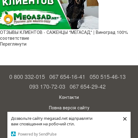
ОТЗЫВЫ КЛИЕНТОВ - САЖЕНЦЫ "МЕГАСАД" | Виноград 100%
соответствие
Переглянути
0 800 332-015
067 654-16-41
050 515-46-13
093 170-72-03
067 654-29-42
Контакти
Повна версія сайту
×
© 2015—2026
Дозвольте сайту megasad.net відправляти
Megasad – гарантія високого врожаю
вам сповіщення на робочий стіл.
Powered by SendPulse
рус (країна-терорист)