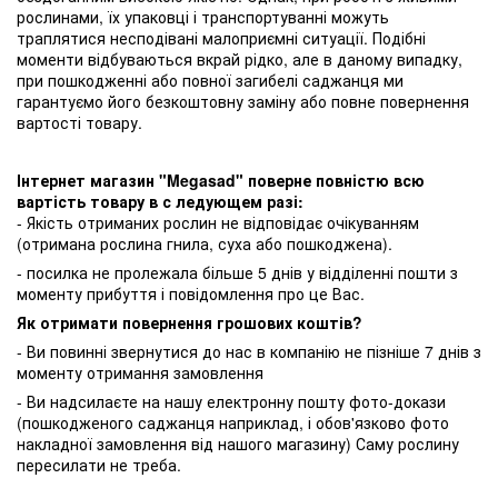
рослинами, їх упаковці і транспортуванні можуть
траплятися несподівані малоприємні ситуації. Подібні
моменти відбуваються вкрай рідко, але в даному випадку,
при пошкодженні або повної загибелі саджанця ми
гарантуємо його безкоштовну заміну або повне повернення
вартості товару.
Інтернет магазин "Megasad" поверне повністю всю
вартість товару в с ледующем разі:
- Якість отриманих рослин не відповідає очікуванням
(отримана рослина гнила, суха або пошкоджена).
- посилка не пролежала більше 5 днів у відділенні пошти з
моменту прибуття і повідомлення про це Вас.
Як отримати повернення грошових коштів?
- Ви повинні звернутися до нас в компанію не пізніше 7 днів з
моменту отримання замовлення
- Ви надсилаєте на нашу електронну пошту фото-докази
(пошкодженого саджанця наприклад, і обов'язково фото
накладної замовлення від нашого магазину) Саму рослину
пересилати не треба.