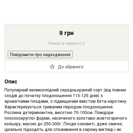
9
грн
Немає в наявності
Повідомити про надходження
До обраного
Опис
Популярний великоплідний середньоранній сорт (від повних
сходів до початку плодоношення 115-125 днів) з
ароматними плодами, з підвищеним вмістом бета-каротину.
Характеризується тривалим періодом плодоношення.
Рослина детермінантна, висотою 70-100см. Помідори
плоскоокруглої форми, насиченого золотаво-жовтогарячого
кольору, масою до 250-300г. Плоди соковиті, дуже смачні,
ідеально підходять для споживання в сирому вигляді і як