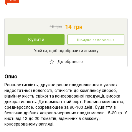
14
грн
15
грн
Купити
Швидке замовлення
Увійти, щоб відобразити знижку
До обраного
Опис
Ранньостиглість
,
дружне
раннє
плодоношення
в
умовах
недостатньої
вологості
,
стійкість
до
комплексу
хвороб
,
відмінну якість
свіжої
та
консервованої
продукції
,
висока
декоративність
.
Детермінантний
сорт
.
Рослина компактна
,
среднерослое
,
созревающее
за
90-100
днів
.
Суцвіття
з
безліччю
дрібних
яскраво
-
червоних
плодів
масою
15-20
гр
.
У
кисті
від
12
до
20
томатів
,
відмінних
в
свіжому
і
консервованому
вигляді
.