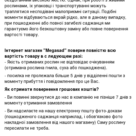
рослинами, їх упаковці і транспортуванні можуть
траплятися несподівані малоприємні ситуації. Подібні
моменти відбуваються вкрай рідко, але в даному випадку,
при пошкодженні або повної загибелі саджанця ми
гарантуємо його безкоштовну заміну або повне повернення
вартості товару.
Інтернет магазин "Megasad" поверне повністю всю
вартість товару в с ледующем разі:
- Якість отриманих рослин не відповідає очікуванням
(отримана рослина гнила, суха або пошкоджена).
- посилка не пролежала більше 5 днів у відділенні пошти з
моменту прибуття і повідомлення про це Вас.
Як отримати повернення грошових коштів?
- Ви повинні звернутися до нас в компанію не пізніше 7 днів з
моменту отримання замовлення
- Ви надсилаєте на нашу електронну пошту фото-докази
(пошкодженого саджанця наприклад, і обов'язково фото
накладної замовлення від нашого магазину) Саму рослину
пересилати не треба.