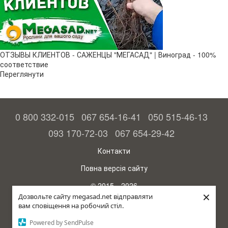
ОТЗЫВЫ КЛИЕНТОВ - САЖЕНЦЫ "МЕГАСАД" | Виноград - 100%
соответствие
Переглянути
0 800 332-015
067 654-16-41
050 515-46-13
093 170-72-03
067 654-29-42
Контакти
Повна версія сайту
© 2015—2026
×
Megasad – гарантія високого врожаю
Дозвольте сайту megasad.net відправляти
вам сповіщення на робочий стіл.
рус (країна-терорист)
Powered by SendPulse