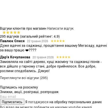
Відгуки клієнтів про магазин
Написати відгук
295 відгуків
(загальний рейтинг: 4.9)
Павлюк Олеся
22 травня 2026
Дуже вдячні за саджанці, процвітання вашому Мегасаду, вдячні
за вашу працю ❤️????
Дар'я Кочуланова
20 травня 2026
Замовляла на сайті дерево, кущі жасміну та саджанці піонів -
все дійшло у гарному стані, добре прийнялося. Все добре,
рослини сподобались. Дякую!
Переглянути всі відгуки (295)
Підпишись на розсилку
Знижки, акції, розіграші, розпродаж
Підписатись
Я
погоджуюся
на обробку персональних даних
Всі відео ви можете побачити на нашому youtube каналі