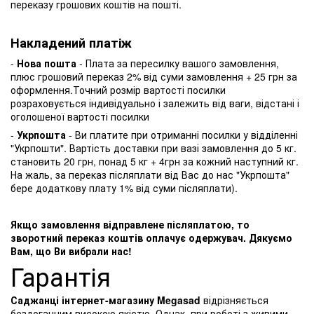
переказу грошових коштів на пошті.
Накладений платіж
-
Нова пошта
- Плата за пересилку вашого замовлення,
плюс грошовий переказ 2% від суми замовлення + 25 грн за
оформлення.Точний розмір вартості посилки
розраховується індивідуально і залежить від ваги, відстані і
оголошеної вартості посилки
-
Укрпошта
- Ви платите при отриманні посилки у відділенні
"Укрпошти". Вартість доставки при вазі замовлення до 5 кг.
становить 20 грн, понад 5 кг + 4грн за кожний наступний кг.
На жаль, за переказ післяплати від Вас до нас "Укрпошта"
бере додаткову плату 1% від суми післяплати).
Якщо замовлення відправлене післяплатою, то
зворотний переказ коштів оплачує одержувач. Дякуємо
Вам, що Ви вибрали нас!
Гарантія
Саджанці інтернет-магазину Megasad
відрізняється
бездоганним високою якістю. Однак, при роботі з живими