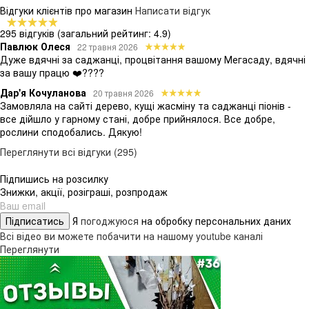
Відгуки клієнтів про магазин
Написати відгук
295 відгуків
(загальний рейтинг: 4.9)
Павлюк Олеся
22 травня 2026
Дуже вдячні за саджанці, процвітання вашому Мегасаду, вдячні
за вашу працю ❤️????
Дар'я Кочуланова
20 травня 2026
Замовляла на сайті дерево, кущі жасміну та саджанці піонів -
все дійшло у гарному стані, добре прийнялося. Все добре,
рослини сподобались. Дякую!
Переглянути всі відгуки (295)
Підпишись на розсилку
Знижки, акції, розіграші, розпродаж
Підписатись
Я
погоджуюся
на обробку персональних даних
Всі відео ви можете побачити на нашому youtube каналі
Переглянути