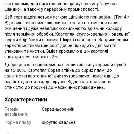
гастрономії, для виготовлення продуктів типу "зручно і
швидко", а також у переробній промисловості.
Цей сорт відрізняється легкою щільністю при варінні (Тип A /
B), з виключно низькою схильністю до потемніння після
очищення і дуже невеликою схильністю до зміни кольору
після термічної обробки. Картопля кругло-овальної і овальної
форми з дрібними вічками. Шкірка гладенька. Завдяки своїм
характеристикам цей сорт добре підходить для миття,
упаковки та чистки. Вміст крохмалю в цій картоплі
знаходиться в межах 13%.
Добре росте в наших умовах, полив збільшує врожай бульб
на 15-20%. Картопля Сорая стійка до сирих плям, до
золотистої картопляної цистоутворюючої нематоди, до
парші та до гниття, до вірусів. Відзначається також
стійкістю до посухи і до механічних пошкоджень.
Характеристики
Термін
Середньоранній
дозрівання
Форма плоду
округло-овальна