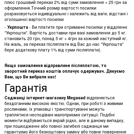
плюс грошовий переказ 2% від суми замовлення + 25 грн за
оформлення.Точний розмір вартості посилки
розраховується індивідуально і залежить від ваги, відстані і
оголошеної вартості посилки
-
Укрпошта
- Ви платите при отриманні посилки у відділенні
"Укрпошти". Вартість доставки при вазі замовлення до 5 кг.
становить 20 грн, понад 5 кг + 4грн за кожний наступний кг.
На жаль, за переказ післяплати від Вас до нас "Укрпошта"
бере додаткову плату 1% від суми післяплати).
Якщо замовлення відправлене післяплатою, то
зворотний переказ коштів оплачує одержувач. Дякуємо
Вам, що Ви вибрали нас!
Гарантія
Саджанці інтернет-магазину Megasad
відрізняється
бездоганним високою якістю. Однак, при роботі з живими
рослинами, їх упаковці і транспортуванні можуть
траплятися несподівані малоприємні ситуації. Подібні
моменти відбуваються вкрай рідко, але в даному випадку,
при пошкодженні або повної загибелі саджанця ми
гарантуємо його безкоштовну заміну або повне повернення