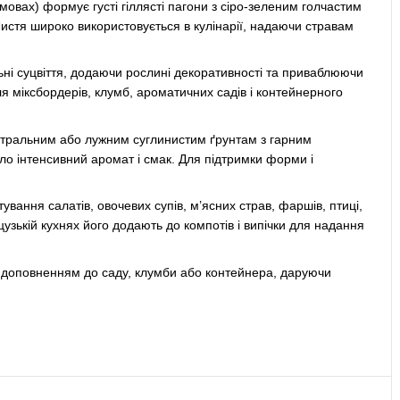
мовах) формує густі гіллясті пагони з сіро-зеленим голчастим
истя широко використовується в кулінарії, надаючи стравам
альні суцвіття, додаючи рослині декоративності та приваблюючи
я міксбордерів, клумб, ароматичних садів і контейнерного
ейтральним або лужним суглинистим ґрунтам з гарним
ло інтенсивний аромат і смак. Для підтримки форми і
вання салатів, овочевих супів, м’ясних страв, фаршів, птиці,
цузькій кухнях його додають до компотів і випічки для надання
доповненням до саду, клумби або контейнера, даруючи