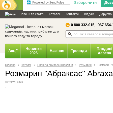
Дозвольте сайту megasad.net
відправляти вам сповіщення на
Новини та статті
Каталог
Контакти
Відгуки
Даруємо 
робочий стіл.
0 800 332-015,
067 654-
Заборонити
Доз
Powered by SendPulse
Новинки
Плодові
Акції
Насіння
Троянди
2026
дерева
Головна
Каталог
Пряні та лікувальні рослини
Розмарин
Розмарин "А
Розмарин "Абраксас" Abraxas
Артикул: 3815