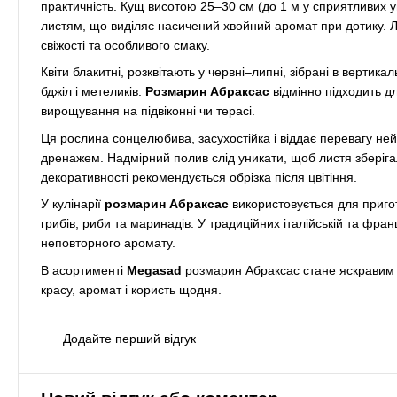
практичність. Кущ висотою 25–30 см (до 1 м у сприятливих у
листям, що виділяє насичений хвойний аромат при дотику. Л
свіжості та особливого смаку.
Квіти блакитні, розквітають у червні–липні, зібрані в вертик
бджіл і метеликів.
Розмарин Абраксас
відмінно підходить дл
вирощування на підвіконні чи терасі.
Ця рослина сонцелюбива, засухостійка і віддає перевагу н
дренажем. Надмірний полив слід уникати, щоб листя зберіга
декоративності рекомендується обрізка після цвітіння.
У кулінарії
розмарин Абраксас
використовується для приготу
грибів, риби та маринадів. У традиційних італійській та фран
неповторного аромату.
В асортименті
Megasad
розмарин Абраксас стане яскравим 
красу, аромат і користь щодня.
Додайте перший відгук