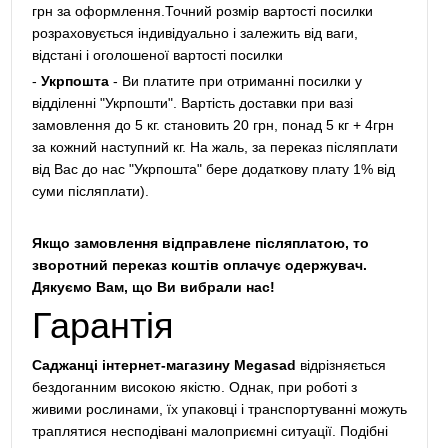
грн за оформлення.Точний розмір вартості посилки
розраховується індивідуально і залежить від ваги,
відстані і оголошеної вартості посилки
-
Укрпошта
- Ви платите при отриманні посилки у
відділенні "Укрпошти". Вартість доставки при вазі
замовлення до 5 кг. становить 20 грн, понад 5 кг + 4грн
за кожний наступний кг. На жаль, за переказ післяплати
від Вас до нас "Укрпошта" бере додаткову плату 1% від
суми післяплати).
Якщо замовлення відправлене післяплатою, то
зворотний переказ коштів оплачує одержувач.
Дякуємо Вам, що Ви вибрали нас!
Гарантія
Саджанці інтернет-магазину Megasad
відрізняється
бездоганним високою якістю. Однак, при роботі з
живими рослинами, їх упаковці і транспортуванні можуть
траплятися несподівані малоприємні ситуації. Подібні