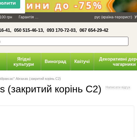
×
100 грн
Гарантія
Упаковка
Оплата і доставка
рус (країна-терорист)
Політика конфіденці
У
16-41,
050 515-46-13,
093 170-72-03,
067 654-29-42
волити
Ягідні
Декоративні дер
Виноград
Квітучі
культури
чагарники
браксас" Abraxas (закритий корінь С2)
 (закритий корінь С2)
Написати відгук