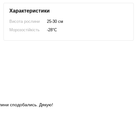
Характеристики
Висота рослини
25-30 см
Морозостійкість
-28°C
слини сподобались. Дякую!