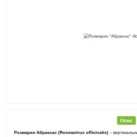
Опис
Розмарин Абраксас (Rosmarinus officinalis)
– вертикальни