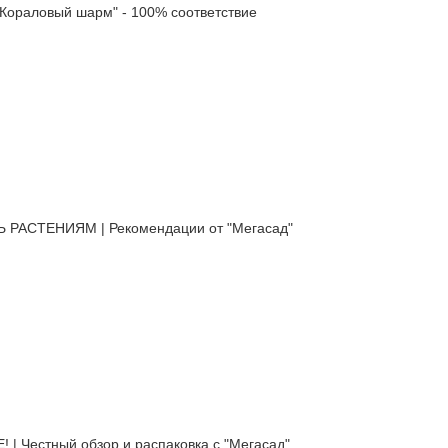
ораловый шарм" - 100% соответствие
АСТЕНИЯМ | Рекомендации от "Мегасад"
естный обзор и распаковка с "Мегасад"