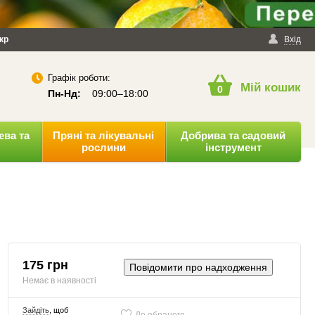
йності
кр
Публічна оферта
Вхід
Графік роботи:
Мій кошик
0
Пн-Нд:
09:00–18:00
ева та
Пряні та лікувальні
Добрива та садовий
рослини
інструмент
175 грн
Повідомити про надходження
Немає в наявності
Зайдіть
, щоб