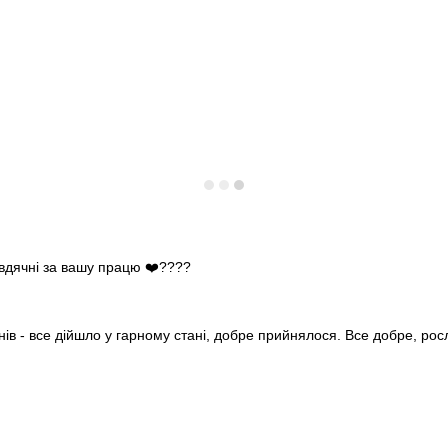
 вдячні за вашу працю ❤️????
нів - все дійшло у гарному стані, добре прийнялося. Все добре, ро