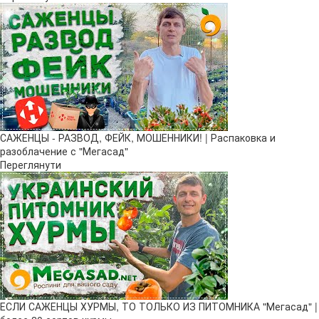
САЖЕНЦЫ - РАЗВОД, ФЕЙК, МОШЕННИКИ! | Распаковка и
разоблачение с "Мегасад"
Переглянути
ЕСЛИ САЖЕНЦЫ ХУРМЫ, ТО ТОЛЬКО ИЗ ПИТОМНИКА "Мегасад" |