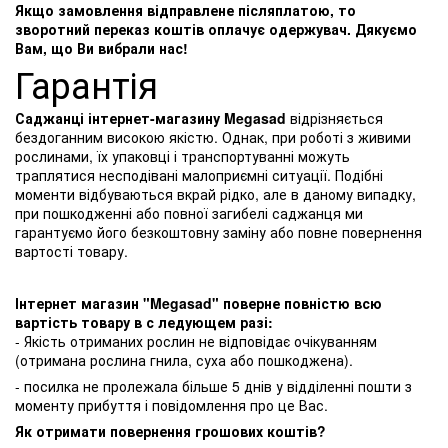
Якщо замовлення відправлене післяплатою, то
зворотний переказ коштів оплачує одержувач. Дякуємо
Вам, що Ви вибрали нас!
Гарантія
Саджанці інтернет-магазину Megasad
відрізняється
бездоганним високою якістю. Однак, при роботі з живими
рослинами, їх упаковці і транспортуванні можуть
траплятися несподівані малоприємні ситуації. Подібні
моменти відбуваються вкрай рідко, але в даному випадку,
при пошкодженні або повної загибелі саджанця ми
гарантуємо його безкоштовну заміну або повне повернення
вартості товару.
Інтернет магазин "Megasad" поверне повністю всю
вартість товару в с ледующем разі:
- Якість отриманих рослин не відповідає очікуванням
(отримана рослина гнила, суха або пошкоджена).
- посилка не пролежала більше 5 днів у відділенні пошти з
моменту прибуття і повідомлення про це Вас.
Як отримати повернення грошових коштів?