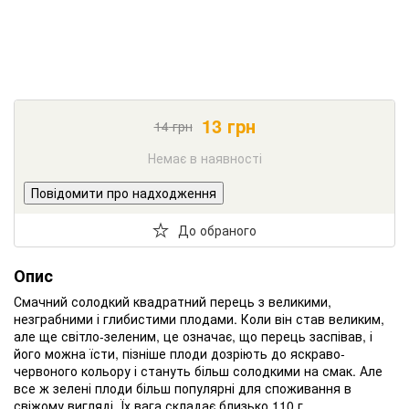
13
грн
14
грн
Немає в наявності
Повідомити про надходження
До обраного
Опис
Смачний солодкий квадратний перець з великими,
незграбними і глибистими плодами. Коли він став великим,
але ще світло-зеленим, це означає, що перець заспівав, і
його можна їсти, пізніше плоди дозріють до яскраво-
червоного кольору і стануть більш солодкими на смак. Але
все ж зелені плоди більш популярні для споживання в
свіжому вигляді. Їх вага складає близько 110 г.