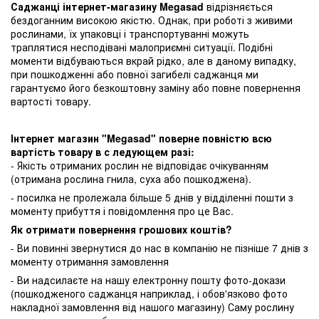
Саджанці інтернет-магазину Megasad
відрізняється
бездоганним високою якістю. Однак, при роботі з живими
рослинами, їх упаковці і транспортуванні можуть
траплятися несподівані малоприємні ситуації. Подібні
моменти відбуваються вкрай рідко, але в даному випадку,
при пошкодженні або повної загибелі саджанця ми
гарантуємо його безкоштовну заміну або повне повернення
вартості товару.
Інтернет магазин "Megasad" поверне повністю всю
вартість товару в с ледующем разі:
- Якість отриманих рослин не відповідає очікуванням
(отримана рослина гнила, суха або пошкоджена).
- посилка не пролежала більше 5 днів у відділенні пошти з
моменту прибуття і повідомлення про це Вас.
Як отримати повернення грошових коштів?
- Ви повинні звернутися до нас в компанію не пізніше 7 днів з
моменту отримання замовлення
- Ви надсилаєте на нашу електронну пошту фото-докази
(пошкодженого саджанця наприклад, і обов'язково фото
накладної замовлення від нашого магазину) Саму рослину