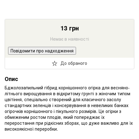
13
грн
Немає в наявності
Повідомити про надходження
До обраного
Опис
Бджолозапильний гібрид корнішонного огірка для весняно-
літнього вирощування в відкритому грунті з жіночим типом
цвітіння, спеціально створений для класичного засолу
стандартних зеленців і консервування в невеликих банках
огірочків корнішонного і пікульного розмірів. Це огірки з
обмеженим ростом плодів, який попереджає їх
переростання при рідкісних зборах, що дуже важливо для їх
високоякісної переробки.