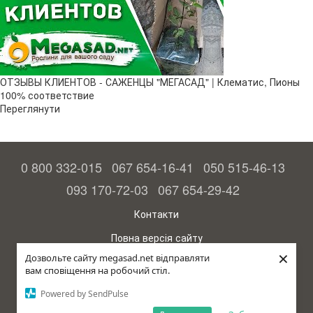
ОТЗЫВЫ КЛИЕНТОВ - САЖЕНЦЫ "МЕГАСАД" | Клематис, Пионы
100% соответствие
Переглянути
0 800 332-015
067 654-16-41
050 515-46-13
093 170-72-03
067 654-29-42
Контакти
Повна версія сайту
×
Дозвольте сайту megasad.net відправляти
© 2015—2026
вам сповіщення на робочий стіл.
Megasad – гарантія високого врожаю
Powered by SendPulse
рус (країна-терорист)