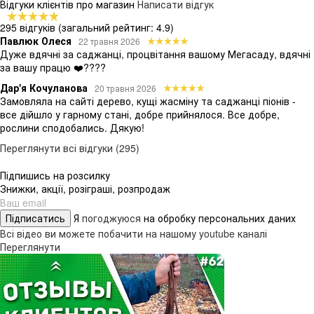
Відгуки клієнтів про магазин
Написати відгук
295 відгуків
(загальний рейтинг: 4.9)
Павлюк Олеся
22 травня 2026
Дуже вдячні за саджанці, процвітання вашому Мегасаду, вдячні
за вашу працю ❤️????
Дар'я Кочуланова
20 травня 2026
Замовляла на сайті дерево, кущі жасміну та саджанці піонів -
все дійшло у гарному стані, добре прийнялося. Все добре,
рослини сподобались. Дякую!
Переглянути всі відгуки (295)
Підпишись на розсилку
Знижки, акції, розіграші, розпродаж
Підписатись
Я
погоджуюся
на обробку персональних даних
Всі відео ви можете побачити на нашому youtube каналі
Переглянути