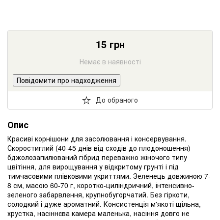
15
грн
Немає в наявності
Повідомити про надходження
До обраного
Опис
Красиві корнішони для засолювання і консервування.
Скоростиглий (40-45 днів від сходів до плодоношення)
бджолозапилюваний гібрид переважно жіночого типу
цвітіння, для вирощування у відкритому грунті і під
тимчасовими плівковими укриттями. Зеленець довжиною 7-
8 см, масою 60-70 г, коротко-циліндричний, інтенсивно-
зеленого забарвлення, крупнобугорчатий. Без гіркоти,
солодкий і дуже ароматний. Консистенція м'якоті щільна,
хрустка, насіннєва камера маленька, насіння довго не