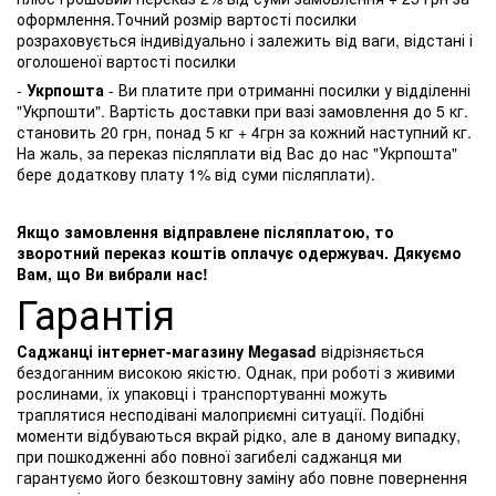
оформлення.Точний розмір вартості посилки
розраховується індивідуально і залежить від ваги, відстані і
оголошеної вартості посилки
-
Укрпошта
- Ви платите при отриманні посилки у відділенні
"Укрпошти". Вартість доставки при вазі замовлення до 5 кг.
становить 20 грн, понад 5 кг + 4грн за кожний наступний кг.
На жаль, за переказ післяплати від Вас до нас "Укрпошта"
бере додаткову плату 1% від суми післяплати).
Якщо замовлення відправлене післяплатою, то
зворотний переказ коштів оплачує одержувач. Дякуємо
Вам, що Ви вибрали нас!
Гарантія
Саджанці інтернет-магазину Megasad
відрізняється
бездоганним високою якістю. Однак, при роботі з живими
рослинами, їх упаковці і транспортуванні можуть
траплятися несподівані малоприємні ситуації. Подібні
моменти відбуваються вкрай рідко, але в даному випадку,
при пошкодженні або повної загибелі саджанця ми
гарантуємо його безкоштовну заміну або повне повернення