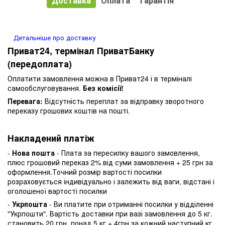
Доставка
Оплата
Гарантія
Детальніше про доставку
Приват24, термінал ПриватБанку
(передоплата)
Оплатити замовлення можна в Приват24 і в терміналі
самообслуговування.
Без комісії!
Перевага:
Відсутність переплат за відправку зворотного
переказу грошових коштів на пошті.
Накладений платіж
-
Нова пошта
- Плата за пересилку вашого замовлення,
плюс грошовий переказ 2% від суми замовлення + 25 грн за
оформлення.Точний розмір вартості посилки
розраховується індивідуально і залежить від ваги, відстані і
оголошеної вартості посилки
-
Укрпошта
- Ви платите при отриманні посилки у відділенні
"Укрпошти". Вартість доставки при вазі замовлення до 5 кг.
становить 20 грн, понад 5 кг + 4грн за кожний наступний кг.