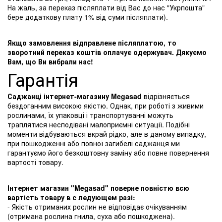
На жаль, за переказ післяплати від Вас до нас "Укрпошта"
бере додаткову плату 1% від суми післяплати).
Якщо замовлення відправлене післяплатою, то
зворотний переказ коштів оплачує одержувач. Дякуємо
Вам, що Ви вибрали нас!
Гарантія
Саджанці інтернет-магазину Megasad
відрізняється
бездоганним високою якістю. Однак, при роботі з живими
рослинами, їх упаковці і транспортуванні можуть
траплятися несподівані малоприємні ситуації. Подібні
моменти відбуваються вкрай рідко, але в даному випадку,
при пошкодженні або повної загибелі саджанця ми
гарантуємо його безкоштовну заміну або повне повернення
вартості товару.
Інтернет магазин "Megasad" поверне повністю всю
вартість товару в с ледующем разі:
- Якість отриманих рослин не відповідає очікуванням
(отримана рослина гнила, суха або пошкоджена).