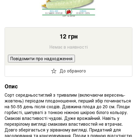
12
грн
Немає в наявності
Повідомити про надходження
До обраного
Опис
Сорт середньостиглий з тривалим (включаючи вересень-
жовтень) періодом плодоношення, перший збір починається
на 50-55 день після сходів. Довжина плода до 20 см. Плоди
горбисті, шипуваті з тонкою ніжною шкірою білого кольору.
Смакові властивості чудові. Дуже врожайний. Навіть у
перезрілому вигляді смакових властивостей не втрачає.
Довго зберігається у зірваному вигляді. Придатний для
засолювання та консервування. Плоди з повною відсутністю