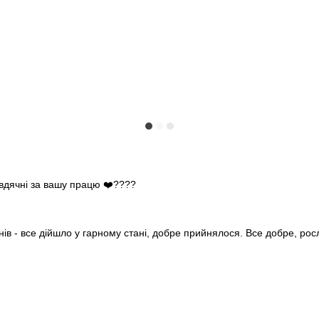
 вдячні за вашу працю ❤️????
нів - все дійшло у гарному стані, добре прийнялося. Все добре, ро