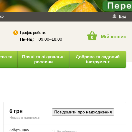
йності
кр
Публічна оферта
Вхід
Графік роботи:
Мій кошик
0
Пн-Нд:
09:00–18:00
ева та
Пряні та лікувальні
Добрива та садовий
рослини
інструмент
6 грн
Повідомити про надходження
Немає в наявності
Зайдіть
, щоб