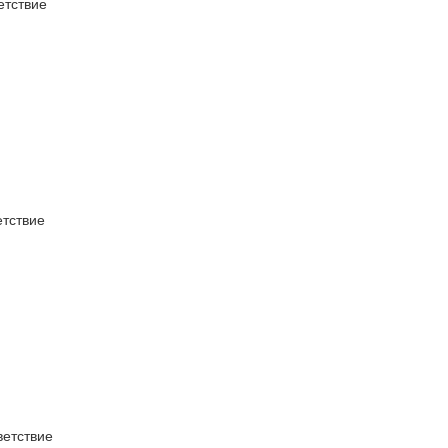
тствие
тствие
етствие