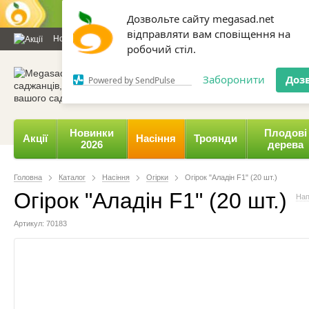
Дозвольте сайту megasad.net
відправляти вам сповіщення на
Новини та статті
Каталог
Контакти
Відгуки
Даруємо 
робочий стіл.
0 800 332-015,
067 654-
Заборонити
Доз
Powered by SendPulse
Новинки
Плодові
Акції
Насіння
Троянди
2026
дерева
Головна
Каталог
Насіння
Огірки
Огірок "Аладін F1" (20 шт.)
Огірок "Аладін F1" (20 шт.)
Нап
Артикул: 70183