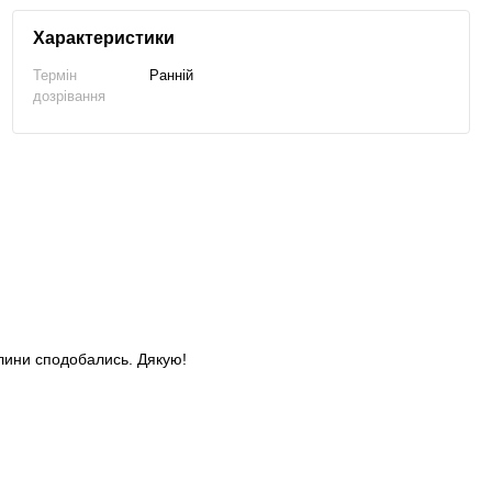
Характеристики
Термін
Ранній
дозрівання
слини сподобались. Дякую!