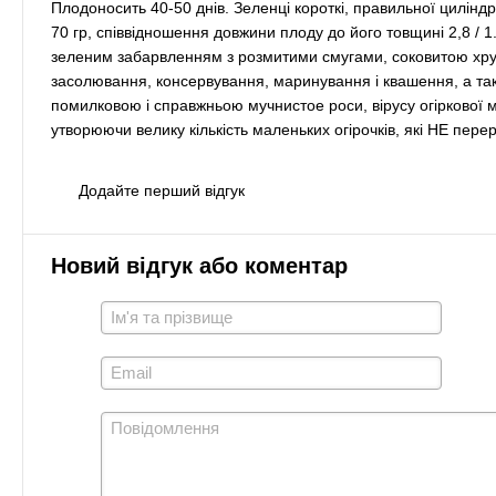
Плодоносить 40-50 днів. Зеленці короткі, правильної цилін
70 гр, співвідношення довжини плоду до його товщині 2,8 / 1
зеленим забарвленням з розмитими смугами, соковитою хрус
засолювання, консервування, маринування і квашення, а так
помилковою і справжньою мучнистое роси, вірусу огіркової 
утворюючи велику кількість маленьких огірочків, які НЕ пер
Додайте перший відгук
Новий відгук або коментар