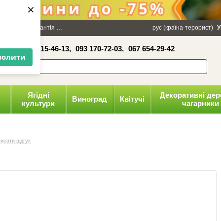
×
100 грн
Гарантія
Упаковка
Оплата і доставка
рус (країна-терорист)
Політика конфіденці
У
16-41,
050 515-46-13,
093 170-72-03,
067 654-29-42
волити
Ягідні
Декоративні дер
Виноград
Квітучі
культури
чагарники
исати відгук