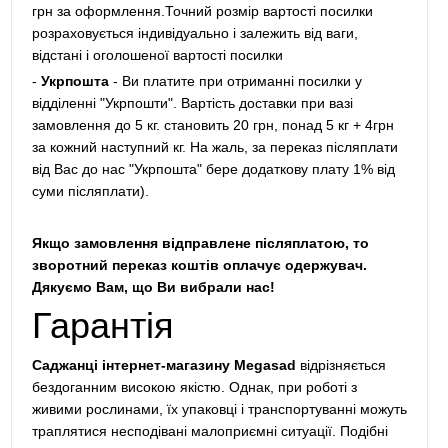
грн за оформлення.Точний розмір вартості посилки
розраховується індивідуально і залежить від ваги,
відстані і оголошеної вартості посилки
-
Укрпошта
- Ви платите при отриманні посилки у
відділенні "Укрпошти". Вартість доставки при вазі
замовлення до 5 кг. становить 20 грн, понад 5 кг + 4грн
за кожний наступний кг. На жаль, за переказ післяплати
від Вас до нас "Укрпошта" бере додаткову плату 1% від
суми післяплати).
Якщо замовлення відправлене післяплатою, то
зворотний переказ коштів оплачує одержувач.
Дякуємо Вам, що Ви вибрали нас!
Гарантія
Саджанці інтернет-магазину Megasad
відрізняється
бездоганним високою якістю. Однак, при роботі з
живими рослинами, їх упаковці і транспортуванні можуть
траплятися несподівані малоприємні ситуації. Подібні