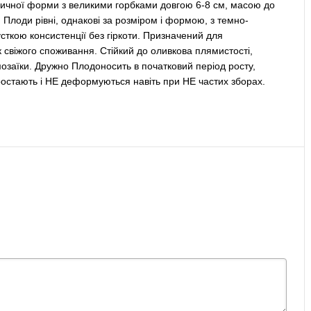
дричної форми з великими горбками довгою 6-8 см, масою до
. Плоди рівні, однакові за розміром і формою, з темно-
ткою консистенції без гіркоти. Призначений для
 свіжого споживання. Стійкий до оливкова плямистості,
мозаїки. Дружно Плодоносить в початковий період росту,
еростають і НЕ деформуються навіть при НЕ частих зборах.