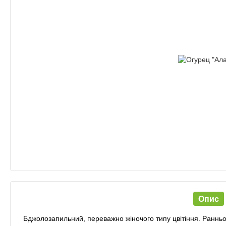
Опис
Бджолозапильний, переважно жіночого типу цвітіння. Ранньос