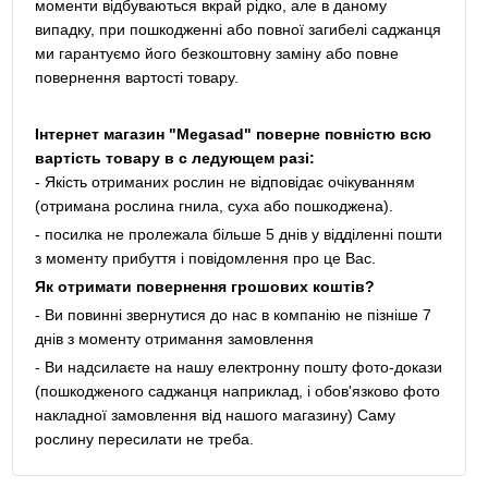
моменти відбуваються вкрай рідко, але в даному
випадку, при пошкодженні або повної загибелі саджанця
ми гарантуємо його безкоштовну заміну або повне
повернення вартості товару.
Інтернет магазин "Megasad" поверне повністю всю
вартість товару в с ледующем разі:
- Якість отриманих рослин не відповідає очікуванням
(отримана рослина гнила, суха або пошкоджена).
- посилка не пролежала більше 5 днів у відділенні пошти
з моменту прибуття і повідомлення про це Вас.
Як отримати повернення грошових коштів?
- Ви повинні звернутися до нас в компанію не пізніше 7
днів з моменту отримання замовлення
- Ви надсилаєте на нашу електронну пошту фото-докази
(пошкодженого саджанця наприклад, і обов'язково фото
накладної замовлення від нашого магазину) Саму
рослину пересилати не треба.