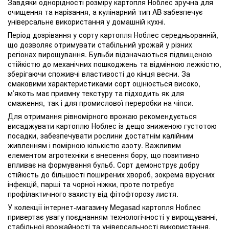
Завдяки однорідності розміру картопля Ноблес зручна для
очищення та нарізання, а кулінарний тип AB забезпечує
універсальне використання у домашній кухні.
Період дозрівання у сорту картопля Ноблес середньоранній,
що дозволяє отримувати стабільний урожай у різних
регіонах вирощування. Бульби відзначаються підвищеною
стійкістю до механічних пошкоджень та відмінною лежкістю,
зберігаючи споживчі властивості до кінця весни. За
смаковими характеристиками сорт оцінюється високо,
м’якоть має приємну текстуру та підходить як для
смаження, так і для промислової переробки на чіпси.
Для отримання рівномірного врожаю рекомендується
висаджувати картоплю Ноблес із дещо зниженою густотою
посадки, забезпечувати рослини достатнім калійним
живленням і помірною кількістю азоту. Важливим
елементом агротехніки є внесення бору, що позитивно
впливає на формування бульб. Сорт демонструє добру
стійкість до більшості поширених хвороб, зокрема вірусних
інфекцій, парші та чорної ніжки, проте потребує
профілактичного захисту від фітофторозу листя.
У колекції інтернет-магазину Megasad картопля Ноблес
привертає увагу поєднанням технологічності у вирощуванні,
стабільної врожайності та універсальності використання.