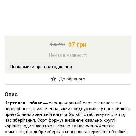
37
грн
105
грн
Немає в наявності
Повідомити про надходження
До обраного
Опис
Картопля Ноблес
— середньоранній сорт столового та
переробного призначення, який поєднує високу врожайність,
привабливий зовнішній вигляд бульб і стабільну якість під
час зберігання. Сорт формує вирівняні овально-круглі
коренеплоди з жовтою шкіркою та насичено-жовтою
м’якоттю, що добре зберігає колір після термічної обробки.