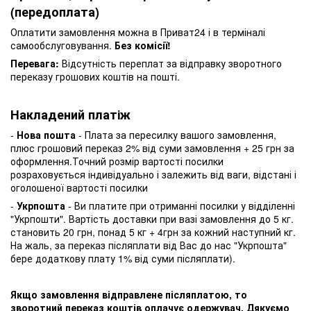
(передоплата)
Оплатити замовлення можна в Приват24 і в терміналі
самообслуговування.
Без комісії!
Перевага:
Відсутність переплат за відправку зворотного
переказу грошових коштів на пошті.
Накладений платіж
-
Нова пошта
- Плата за пересилку вашого замовлення,
плюс грошовий переказ 2% від суми замовлення + 25 грн за
оформлення.Точний розмір вартості посилки
розраховується індивідуально і залежить від ваги, відстані і
оголошеної вартості посилки
-
Укрпошта
- Ви платите при отриманні посилки у відділенні
"Укрпошти". Вартість доставки при вазі замовлення до 5 кг.
становить 20 грн, понад 5 кг + 4грн за кожний наступний кг.
На жаль, за переказ післяплати від Вас до нас "Укрпошта"
бере додаткову плату 1% від суми післяплати).
Якщо замовлення відправлене післяплатою, то
зворотний переказ коштів оплачує одержувач. Дякуємо