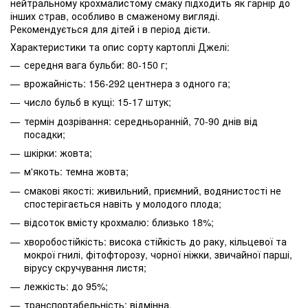
нейтральному крохмалистому смаку підходить як гарнір до
інших страв, особливо в смаженому вигляді.
Рекомендується для дітей і в період дієти.
Характеристики та опис сорту картоплі Джелі:
середня вага бульби: 80-150 г;
врожайність: 156-292 центнера з одного га;
число бульб в кущі: 15-17 штук;
термін дозрівання: середньоранній, 70-90 днів від
посадки;
шкірки: жовта;
м'якоть: темна жовта;
смакові якості: живильний, приємний, водянистості не
спостерігається навіть у молодого плода;
відсоток вмісту крохмалю: близько 18%;
хворобостійкість: висока стійкість до раку, кільцевої та
мокрої гнилі, фітофторозу, чорної ніжки, звичайної парші,
вірусу скручування листя;
лежкість: до 95%;
транспортабельність: відмінна.