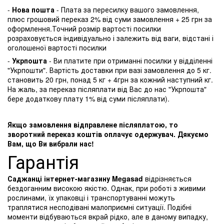
-
Нова пошта
- Плата за пересилку вашого замовлення,
плюс грошовий переказ 2% від суми замовлення + 25 грн за
оформлення.Точний розмір вартості посилки
розраховується індивідуально і залежить від ваги, відстані і
оголошеної вартості посилки
-
Укрпошта
- Ви платите при отриманні посилки у відділенні
"Укрпошти". Вартість доставки при вазі замовлення до 5 кг.
становить 20 грн, понад 5 кг + 4грн за кожний наступний кг.
На жаль, за переказ післяплати від Вас до нас "Укрпошта"
бере додаткову плату 1% від суми післяплати).
Якщо замовлення відправлене післяплатою, то
зворотний переказ коштів оплачує одержувач. Дякуємо
Вам, що Ви вибрали нас!
Гарантія
Саджанці інтернет-магазину Megasad
відрізняється
бездоганним високою якістю. Однак, при роботі з живими
рослинами, їх упаковці і транспортуванні можуть
траплятися несподівані малоприємні ситуації. Подібні
моменти відбуваються вкрай рідко, але в даному випадку,