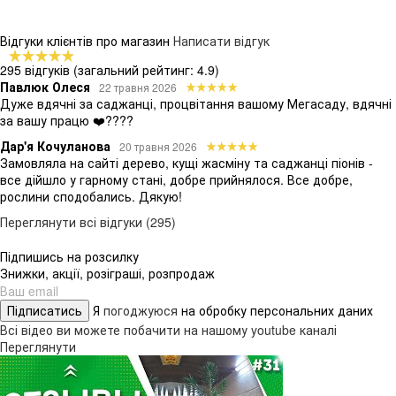
Відгуки клієнтів про магазин
Написати відгук
295 відгуків
(загальний рейтинг: 4.9)
Павлюк Олеся
22 травня 2026
Дуже вдячні за саджанці, процвітання вашому Мегасаду, вдячні
за вашу працю ❤️????
Дар'я Кочуланова
20 травня 2026
Замовляла на сайті дерево, кущі жасміну та саджанці піонів -
все дійшло у гарному стані, добре прийнялося. Все добре,
рослини сподобались. Дякую!
Переглянути всі відгуки (295)
Підпишись на розсилку
Знижки, акції, розіграші, розпродаж
Підписатись
Я
погоджуюся
на обробку персональних даних
Всі відео ви можете побачити на нашому youtube каналі
Переглянути