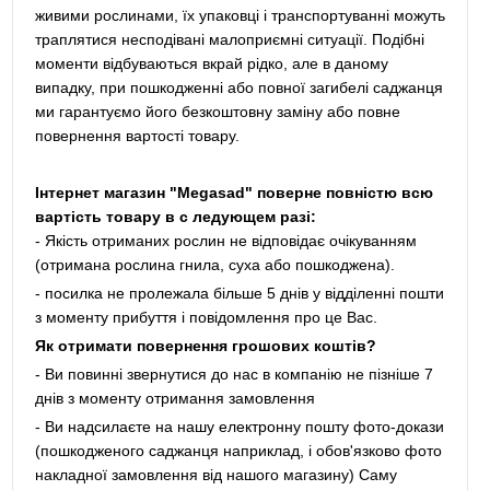
живими рослинами, їх упаковці і транспортуванні можуть
траплятися несподівані малоприємні ситуації. Подібні
моменти відбуваються вкрай рідко, але в даному
випадку, при пошкодженні або повної загибелі саджанця
ми гарантуємо його безкоштовну заміну або повне
повернення вартості товару.
Інтернет магазин "Megasad" поверне повністю всю
вартість товару в с ледующем разі:
- Якість отриманих рослин не відповідає очікуванням
(отримана рослина гнила, суха або пошкоджена).
- посилка не пролежала більше 5 днів у відділенні пошти
з моменту прибуття і повідомлення про це Вас.
Як отримати повернення грошових коштів?
- Ви повинні звернутися до нас в компанію не пізніше 7
днів з моменту отримання замовлення
- Ви надсилаєте на нашу електронну пошту фото-докази
(пошкодженого саджанця наприклад, і обов'язково фото
накладної замовлення від нашого магазину) Саму