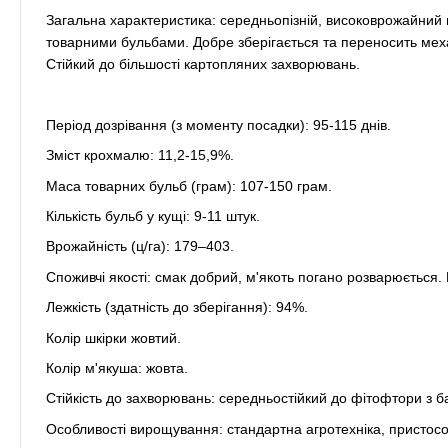
Загальна характеристика: середньопізній, високоврожайний
товарними бульбами. Добре зберігається та переносить меха
Стійкий до більшості картопляних захворювань.
Період дозрівання (з моменту посадки): 95-115 днів.
Зміст крохмалю: 11,2-15,9%.
Маса товарних бульб (грам): 107-150 грам.
Кількість бульб у кущі: 9-11 штук.
Врожайність (ц/га): 179–403.
Споживчі якості: смак добрий, м'якоть погано розварюється.
Лежкість (здатність до зберігання): 94%.
Колір шкірки жовтий.
Колір м'якуша: жовта.
Стійкість до захворювань: середньостійкий до фітофтори з б
Особливості вирощування: стандартна агротехніка, пристосов