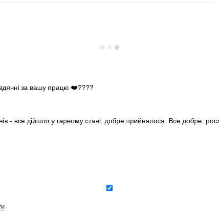
 вдячні за вашу працю ❤️????
нів - все дійшло у гарному стані, добре прийнялося. Все добре, ро
ти