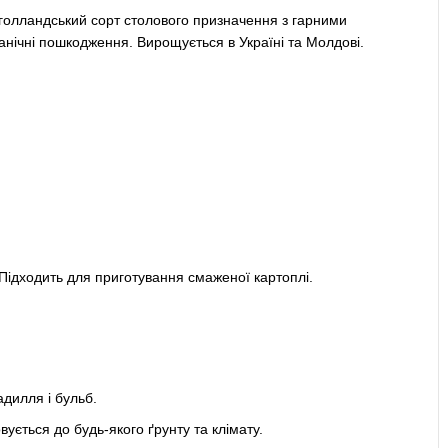
 голландський сорт столового призначення з гарними
нічні пошкодження. Вирощується в Україні та Молдові.
 Підходить для приготування смаженої картоплі.
адилля і бульб.
ується до будь-якого ґрунту та клімату.