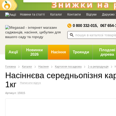
Дозвольте сайту megasad.net
відправляти вам сповіщення на
Новини та статті
Каталог
Контакти
Відгуки
Даруємо 
робочий стіл.
0 800 332-015,
067 654-
Заборонити
Доз
Powered by SendPulse
Новинки
Плодові
Акції
Насіння
Троянди
2026
дерева
Головна
Каталог
Насіння
Картопля посадкова
1-а репродукція
Насіннєва середньопізня кар
1кг
Написати відгук
Артикул: 15915