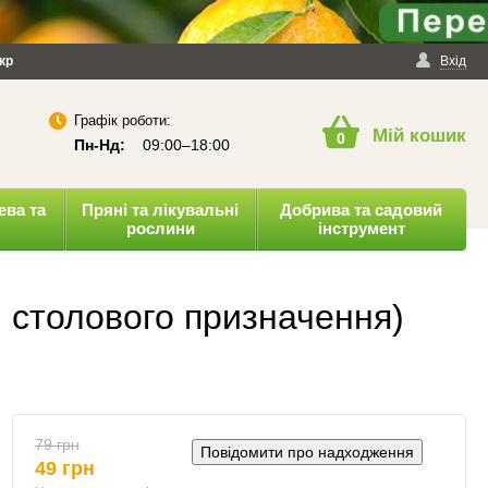
йності
кр
Публічна оферта
Вхід
Графік роботи:
Мій кошик
0
Пн-Нд:
09:00–18:00
ева та
Пряні та лікувальні
Добрива та садовий
рослини
інструмент
, столового призначення)
79 грн
Повідомити про надходження
49 грн