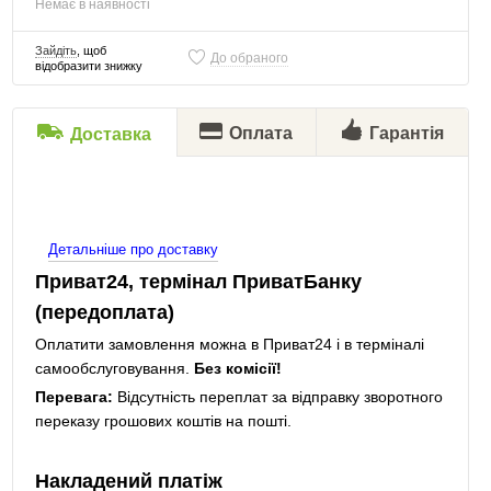
Немає в наявності
Зайдіть
, щоб
До обраного
відобразити знижку
Оплата
Гарантія
Доставка
Детальніше про доставку
Приват24, термінал ПриватБанку
(передоплата)
Оплатити замовлення можна в Приват24 і в терміналі
самообслуговування.
Без комісії!
Перевага:
Відсутність переплат за відправку зворотного
переказу грошових коштів на пошті.
Накладений платіж