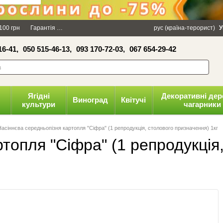
×
100 грн
Гарантія
Упаковка
Оплата і доставка
рус (країна-терорист)
Політика конфіденці
У
16-41,
050 515-46-13,
093 170-72-03,
067 654-29-42
волити
Ягідні
Декоративні дер
Виноград
Квітучі
культури
чагарники
Насіннєва середньопізня картопля "Сіфра" (1 репродукція, столового призначення) 1кг
топля "Сіфра" (1 репродукція