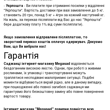
-
Укрпошта
- Ви платите при отриманні посилки у відділенні
"Укрпошти". Вартість доставки при вазі замовлення до 5 кг.
становить 20 грн, понад 5 кг + 4грн за кожний наступний кг.
На жаль, за переказ післяплати від Вас до нас "Укрпошта"
бере додаткову плату 1% від суми післяплати).
Якщо замовлення відправлене післяплатою, то
зворотний переказ коштів оплачує одержувач. Дякуємо
Вам, що Ви вибрали нас!
Гарантія
Саджанці інтернет-магазину Megasad
відрізняється
бездоганним високою якістю. Однак, при роботі з живими
рослинами, їх упаковці і транспортуванні можуть
траплятися несподівані малоприємні ситуації. Подібні
моменти відбуваються вкрай рідко, але в даному випадку,
при пошкодженні або повної загибелі саджанця ми
гарантуємо його безкоштовну заміну або повне повернення
вартості товару.
Інтернет магазин "Megasad" поверне повністю всю