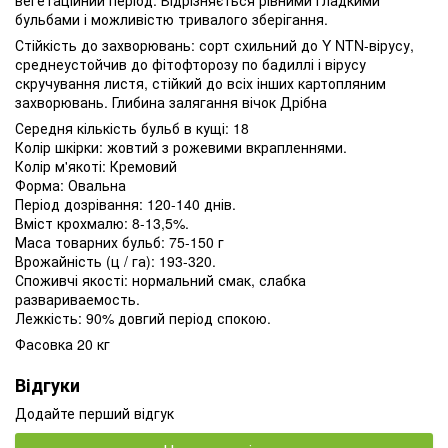
вегетаційний період. Відрізняється рівними гладкими
бульбами і можливістю тривалого зберігання.
Стійкість до захворювань: сорт схильний до Y NTN-вірусу,
среднеустойчив до фітофторозу по бадиллі і вірусу
скручування листя, стійкий до всіх інших картопляним
захворювань. Глибина залягання вічок Дрібна
Середня кількість бульб в кущі: 18
Колір шкірки: жовтий з рожевими вкрапленнями.
Колір м'якоті: Кремовий
Форма: Овальна
Період дозрівання: 120-140 днів.
Вміст крохмалю: 8-13,5%.
Маса товарних бульб: 75-150 г
Врожайність (ц / га): 193-320.
Споживчі якості: нормальний смак, слабка
развариваемость.
Лежкість: 90% довгий період спокою.
Фасовка 20 кг
Відгуки
Додайте перший відгук