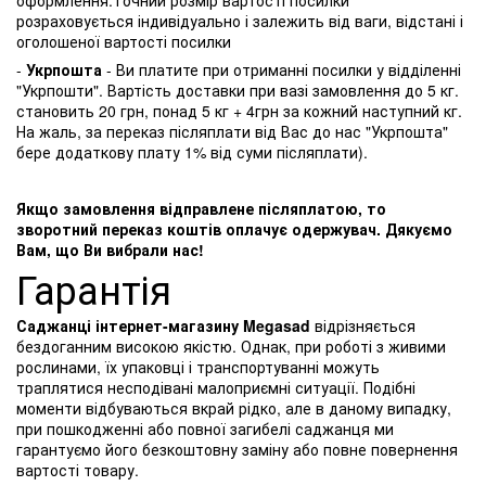
оформлення.Точний розмір вартості посилки
розраховується індивідуально і залежить від ваги, відстані і
оголошеної вартості посилки
-
Укрпошта
- Ви платите при отриманні посилки у відділенні
"Укрпошти". Вартість доставки при вазі замовлення до 5 кг.
становить 20 грн, понад 5 кг + 4грн за кожний наступний кг.
На жаль, за переказ післяплати від Вас до нас "Укрпошта"
бере додаткову плату 1% від суми післяплати).
Якщо замовлення відправлене післяплатою, то
зворотний переказ коштів оплачує одержувач. Дякуємо
Вам, що Ви вибрали нас!
Гарантія
Саджанці інтернет-магазину Megasad
відрізняється
бездоганним високою якістю. Однак, при роботі з живими
рослинами, їх упаковці і транспортуванні можуть
траплятися несподівані малоприємні ситуації. Подібні
моменти відбуваються вкрай рідко, але в даному випадку,
при пошкодженні або повної загибелі саджанця ми
гарантуємо його безкоштовну заміну або повне повернення
вартості товару.