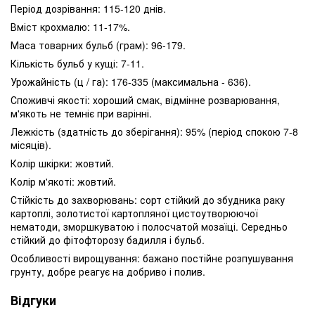
Період дозрівання: 115-120 днів.
Вміст крохмалю: 11-17%.
Маса товарних бульб (грам): 96-179.
Кількість бульб у кущі: 7-11.
Урожайність (ц / га): 176-335 (максимальна - 636).
Споживчі якості: хороший смак, відмінне розварювання,
м'якоть не темніє при варінні.
Лежкість (здатність до зберігання): 95% (період спокою 7-8
місяців).
Колір шкірки: жовтий.
Колір м'якоті: жовтий.
Стійкість до захворювань: сорт стійкий до збудника раку
картоплі, золотистої картопляної цистоутворюючої
нематоди, зморшкуватою і полосчатой ​​мозаїці. Середньо
стійкий до фітофторозу бадилля і бульб.
Особливості вирощування: бажано постійне розпушування
грунту, добре реагує на добриво і полив.
Відгуки