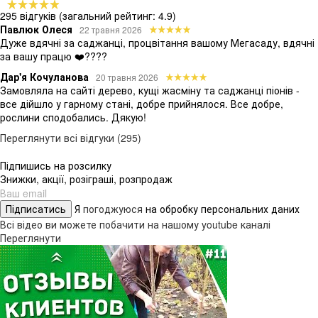
295 відгуків
(загальний рейтинг: 4.9)
Павлюк Олеся
22 травня 2026
Дуже вдячні за саджанці, процвітання вашому Мегасаду, вдячні
за вашу працю ❤️????
Дар'я Кочуланова
20 травня 2026
Замовляла на сайті дерево, кущі жасміну та саджанці піонів -
все дійшло у гарному стані, добре прийнялося. Все добре,
рослини сподобались. Дякую!
Переглянути всі відгуки (295)
Підпишись на розсилку
Знижки, акції, розіграші, розпродаж
Підписатись
Я
погоджуюся
на обробку персональних даних
Всі відео ви можете побачити на нашому youtube каналі
Переглянути