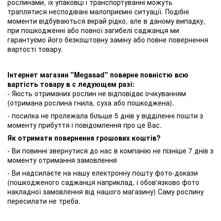
рослинами, їх упаковці і транспортуванні можуть
траплятися несподівані малоприємні ситуації. Подібні
моменти відбуваються вкрай рідко, але в даному випадку,
при пошкодженні або повної загибелі саджанця ми
гарантуємо його безкоштовну заміну або повне повернення
вартості товару.
Інтернет магазин "Megasad" поверне повністю всю
вартість товару в с ледующем разі:
- Якість отриманих рослин не відповідає очікуванням
(отримана рослина гнила, суха або пошкоджена).
- посилка не пролежала більше 5 днів у відділенні пошти з
моменту прибуття і повідомлення про це Вас.
Як отримати повернення грошових коштів?
- Ви повинні звернутися до нас в компанію не пізніше 7 днів з
моменту отримання замовлення
- Ви надсилаєте на нашу електронну пошту фото-докази
(пошкодженого саджанця наприклад, і обов'язково фото
накладної замовлення від нашого магазину) Саму рослину
пересилати не треба.