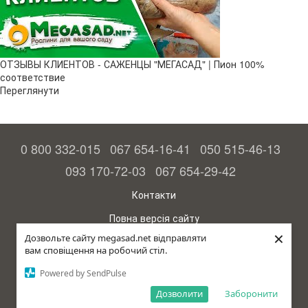
ОТЗЫВЫ КЛИЕНТОВ - САЖЕНЦЫ "МЕГАСАД" | Пион 100%
соответствие
Переглянути
0 800 332-015
067 654-16-41
050 515-46-13
093 170-72-03
067 654-29-42
Контакти
Повна версія сайту
×
Дозвольте сайту megasad.net відправляти
© 2015—2026
вам сповіщення на робочий стіл.
Megasad – гарантія високого врожаю
Powered by SendPulse
рус (країна-терорист)
Дозволити
Заборонити