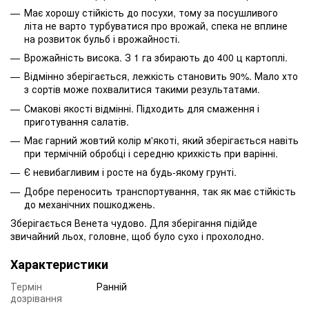
Має хорошу стійкість до посухи, тому за посушливого
літа не варто турбуватися про врожай, спека не вплине
на розвиток бульб і врожайності.
Врожайність висока. З 1 га збирають до 400 ц картоплі.
Відмінно зберігається, лежкість становить 90%. Мало хто
з сортів може похвалитися такими результатами.
Смакові якості відмінні. Підходить для смаження і
приготування салатів.
Має гарний жовтий колір м'якоті, який зберігається навіть
при термічній обробці і середню крихкість при варінні.
Є невибагливим і росте на будь-якому грунті.
Добре переносить транспортування, так як має стійкість
до механічних пошкоджень.
Зберігається Венета чудово. Для зберігання підійде
звичайний льох, головне, щоб було сухо і прохолодно.
Характеристики
Термін
Ранній
дозрівання