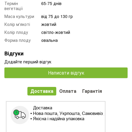
Термін
65-75 днів
вегетації
Маса культури
від 75 до 130 гр
Колір м'якоті
жовтий
Колір плоду
світло-жовтий
Форма плоду
овальна
Відгуки
Додайте перший відгук
Написати відгук
Доставка
Оплата
Гарантія