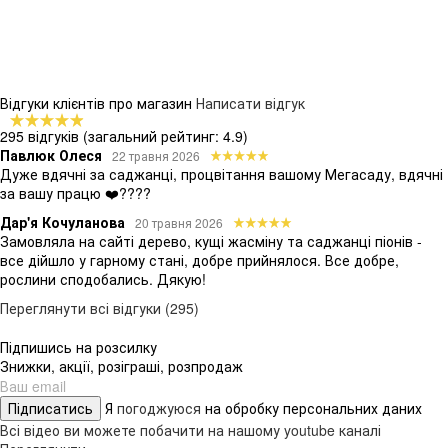
Відгуки клієнтів про магазин
Написати відгук
295 відгуків
(загальний рейтинг: 4.9)
Павлюк Олеся
22 травня 2026
Дуже вдячні за саджанці, процвітання вашому Мегасаду, вдячні
за вашу працю ❤️????
Дар'я Кочуланова
20 травня 2026
Замовляла на сайті дерево, кущі жасміну та саджанці піонів -
все дійшло у гарному стані, добре прийнялося. Все добре,
рослини сподобались. Дякую!
Переглянути всі відгуки (295)
Підпишись на розсилку
Знижки, акції, розіграші, розпродаж
Підписатись
Я
погоджуюся
на обробку персональних даних
Всі відео ви можете побачити на нашому youtube каналі