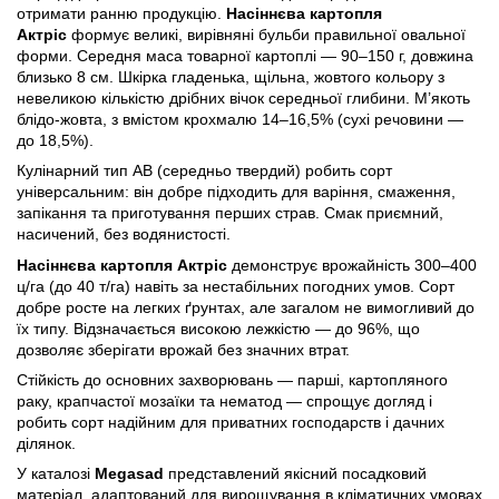
отримати ранню продукцію.
Насіннєва картопля
Актріс
формує великі, вирівняні бульби правильної овальної
форми. Середня маса товарної картоплі — 90–150 г, довжина
близько 8 см. Шкірка гладенька, щільна, жовтого кольору з
невеликою кількістю дрібних вічок середньої глибини. М’якоть
блідо-жовта, з вмістом крохмалю 14–16,5% (сухі речовини —
до 18,5%).
Кулінарний тип АВ (середньо твердий) робить сорт
універсальним: він добре підходить для варіння, смаження,
запікання та приготування перших страв. Смак приємний,
насичений, без водянистості.
Насіннєва картопля Актріс
демонструє врожайність 300–400
ц/га (до 40 т/га) навіть за нестабільних погодних умов. Сорт
добре росте на легких ґрунтах, але загалом не вимогливий до
їх типу. Відзначається високою лежкістю — до 96%, що
дозволяє зберігати врожай без значних втрат.
Стійкість до основних захворювань — парші, картопляного
раку, крапчастої мозаїки та нематод — спрощує догляд і
робить сорт надійним для приватних господарств і дачних
ділянок.
У каталозі
Megasad
представлений якісний посадковий
матеріал, адаптований для вирощування в кліматичних умовах