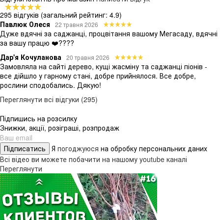
295 відгуків
(загальний рейтинг: 4.9)
Павлюк Олеся
22 травня 2026
Дуже вдячні за саджанці, процвітання вашому Мегасаду, вдячні
за вашу працю ❤️????
Дар'я Кочуланова
20 травня 2026
Замовляла на сайті дерево, кущі жасміну та саджанці піонів -
все дійшло у гарному стані, добре прийнялося. Все добре,
рослини сподобались. Дякую!
Переглянути всі відгуки (295)
Підпишись на розсилку
Знижки, акції, розіграші, розпродаж
Підписатись
Я
погоджуюся
на обробку персональних даних
Всі відео ви можете побачити на нашому youtube каналі
Переглянути