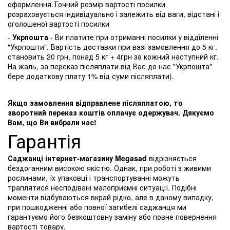
оформлення.Точний розмір вартості посилки
розраховується індивідуально і залежить від ваги, відстані і
оголошеної вартості посилки
-
Укрпошта
- Ви платите при отриманні посилки у відділенні
"Укрпошти". Вартість доставки при вазі замовлення до 5 кг.
становить 20 грн, понад 5 кг + 4грн за кожний наступний кг.
На жаль, за переказ післяплати від Вас до нас "Укрпошта"
бере додаткову плату 1% від суми післяплати).
Якщо замовлення відправлене післяплатою, то
зворотний переказ коштів оплачує одержувач. Дякуємо
Вам, що Ви вибрали нас!
Гарантія
Саджанці інтернет-магазину Megasad
відрізняється
бездоганним високою якістю. Однак, при роботі з живими
рослинами, їх упаковці і транспортуванні можуть
траплятися несподівані малоприємні ситуації. Подібні
моменти відбуваються вкрай рідко, але в даному випадку,
при пошкодженні або повної загибелі саджанця ми
гарантуємо його безкоштовну заміну або повне повернення
вартості товару.