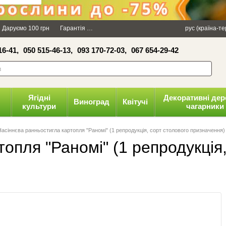
×
Даруємо 100 грн
Гарантія
Упаковка
Оплата і доставка
рус (країна-т
Політика к
16-41,
050 515-46-13,
093 170-72-03,
067 654-29-42
волити
Ягідні
Декоративні дер
Виноград
Квітучі
культури
чагарники
Насіннєва ранньостигла картопля "Раномі" (1 репродукція, сорт столового призначення)
опля "Раномі" (1 репродукція