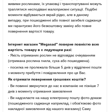
живими рослинами, їх упаковці і транспортуванні можуть
траплятися несподівані малоприємні ситуації. Подібні
моменти відбуваються вкрай рідко, але в даному
випадку, при пошкодженні або повної загибелі саджанця
ми гарантуємо його безкоштовну заміну або повне
повернення вартості товару.
Інтернет магазин "Megasad" поверне повністю всю
вартість товару в с ледующем разі:
- Якість отриманих рослин не відповідає очікуванням
(отримана рослина гнила, суха або пошкоджена).
- посилка не пролежала більше 5 днів у відділенні пошти
з моменту прибуття і повідомлення про це Вас.
Як отримати повернення грошових коштів?
- Ви повинні звернутися до нас в компанію не пізніше 7
днів з моменту отримання замовлення
- Ви надсилаєте на нашу електронну пошту фото-докази
(пошкодженого саджанця наприклад, і обов'язково фото
накладної замовлення від нашого магазину) Саму