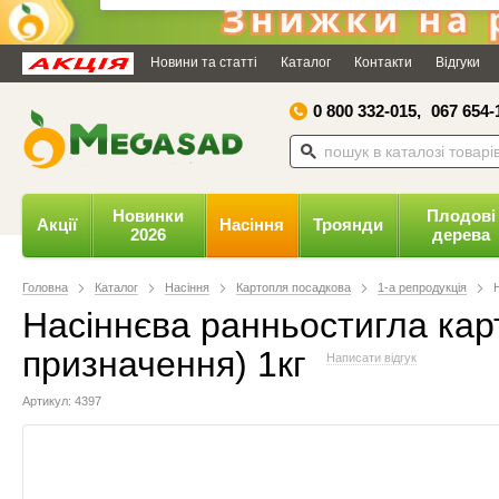
Дозвольте сайту megasad.net
відправляти вам сповіщення на
Новини та статті
Каталог
Контакти
Відгуки
робочий стіл.
0 800 332-015,
067 654-
Заборонити
Доз
Powered by SendPulse
Новинки
Плодові
Акції
Насіння
Троянди
2026
дерева
Головна
Каталог
Насіння
Картопля посадкова
1-а репродукція
Насіннєва ранньостигла карт
призначення) 1кг
Написати відгук
Артикул: 4397