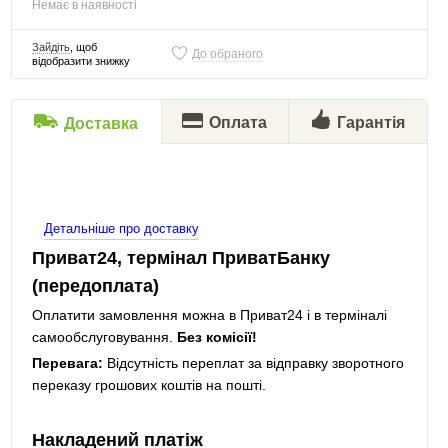
Немає в наявності
Зайдіть
, щоб
До обраного
відобразити знижку
Оплата
Гарантія
Доставка
Детальніше про доставку
Приват24, термінал ПриватБанку
(передоплата)
Оплатити замовлення можна в Приват24 і в терміналі
самообслуговування.
Без комісії!
Перевага:
Відсутність переплат за відправку зворотного
переказу грошових коштів на пошті.
Накладений платіж