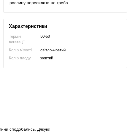
рослину пересилати не треба.
Характеристики
Термін
50-60
вегетації
Колір м'якоті
світло-жовтий
Колір плоду
жовтий
слини сподобались. Дякую!