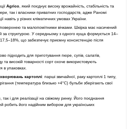
кції
Agrico
, який поєднує високу врожайність, стабільність та
мери, так і власники приватних господарств, адже Раномі
ії навіть у різних кліматичних умовах України.
 поверхнею та малопомітними вічками. Шкірка має насичений
ний за структурою. У середньому з одного куща формується 14–
о 17,5–18%, що забезпечує приємну консистенцію після
дово підходить для приготування пюре, супів, салатів,
у та високій товарності сорт охоче використовують
я в упаковках.
захворювань картоплі
: парші звичайної, раку картоплі 1 типу,
ерігання (температура близько +4°C) бульби зберігають свої
так і для реалізації на свіжому ринку. Його поєднання
стей робить його надійним вибором для українських