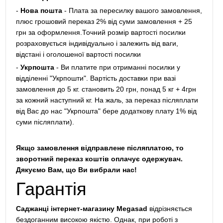
-
Нова пошта
- Плата за пересилку вашого замовлення,
плюс грошовий переказ 2% від суми замовлення + 25
грн за оформлення.Точний розмір вартості посилки
розраховується індивідуально і залежить від ваги,
відстані і оголошеної вартості посилки
-
Укрпошта
- Ви платите при отриманні посилки у
відділенні "Укрпошти". Вартість доставки при вазі
замовлення до 5 кг. становить 20 грн, понад 5 кг + 4грн
за кожний наступний кг. На жаль, за переказ післяплати
від Вас до нас "Укрпошта" бере додаткову плату 1% від
суми післяплати).
Якщо замовлення відправлене післяплатою, то
зворотний переказ коштів оплачує одержувач.
Дякуємо Вам, що Ви вибрали нас!
Гарантія
Саджанці інтернет-магазину Megasad
відрізняється
бездоганним високою якістю. Однак, при роботі з