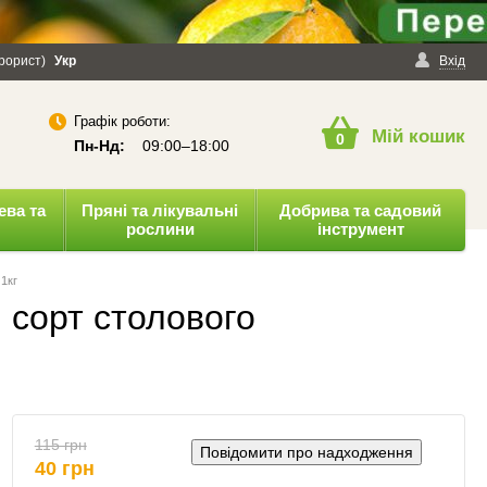
ерорист)
онфіденційності
Укр
Публічна оферта
Вхід
Графік роботи:
Мій кошик
0
Пн-Нд:
09:00–18:00
ева та
Пряні та лікувальні
Добрива та садовий
рослини
інструмент
 1кг
, сорт столового
115 грн
Повідомити про надходження
40 грн