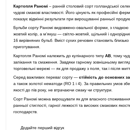
Картопля Раномі
– ранній столовий сорт голландської селе
чудові смакові властивості. Його цінують як професійні фер
показує відмінні результати при вирощуванні ранньої продукц
Бульби сорту Раномі видовжено-овальної форми, з гладкою
жовтий колір, а м’якуш — світло-жовтий, щільний і однорід
16 вирівняних бульб. Вміст сухих речовин становить близьк
приготування.
Картопля Раномі належить до кулінарного типу
АВ
, тому чу
запікання та смаження. Завдяки гарному зовнішньому вигляд
торговельні мережі — як для продажу з поля, так і після митт
Серед важливих переваг сорту —
стійкість до основних 
а також золотої нематоди (RO 1 і 4). За правильних умов зб
якості до пів року, не втрачаючи смаку чи структури.
Сорт Раномі можна вирощувати як для власного споживання, 
ранньої стиглості, гарної лежкості та високих смакових яко
господарств.
Додайте перший відгук