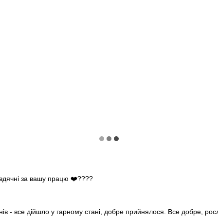
 вдячні за вашу працю ❤️????
нів - все дійшло у гарному стані, добре прийнялося. Все добре, ро