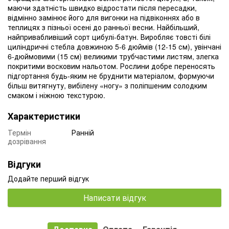
маючи здатність швидко відростати після пересадки,
відмінно замінює його для вигонки на підвіконнях або в
теплицях з пізньої осені до ранньої весни. Найбільший,
найпривабливіший сорт цибулі-батун. Виробляє товсті білі
циліндричні стебла довжиною 5-6 дюймів (12-15 см), увінчані
6-дюймовими (15 см) великими трубчастими листям, злегка
покритими восковим нальотом. Рослини добре переносять
підгортання будь-яким не бруднити матеріалом, формуючи
більш витягнуту, вибілену «ногу» з поліпшеним солодким
смаком і ніжною текстурою.
Характеристики
Термін
Ранній
дозрівання
Відгуки
Додайте перший відгук
Написати відгук