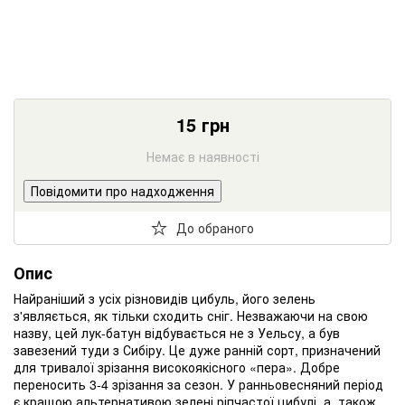
15
грн
Немає в наявності
Повідомити про надходження
До обраного
Опис
Найраніший з усіх різновидів цибуль, його зелень
з'являється, як тільки сходить сніг. Незважаючи на свою
назву, цей лук-батун відбувається не з Уельсу, а був
завезений туди з Сибіру. Це дуже ранній сорт, призначений
для тривалої зрізання високоякісного «пера». Добре
переносить 3-4 зрізання за сезон. У ранньовесняний період
є кращою альтернативою зелені ріпчастої цибулі, а, також,