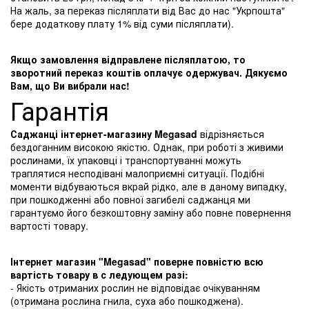
На жаль, за переказ післяплати від Вас до нас "Укрпошта"
бере додаткову плату 1% від суми післяплати).
Якщо замовлення відправлене післяплатою, то
зворотний переказ коштів оплачує одержувач. Дякуємо
Вам, що Ви вибрали нас!
Гарантія
Саджанці інтернет-магазину Megasad
відрізняється
бездоганним високою якістю. Однак, при роботі з живими
рослинами, їх упаковці і транспортуванні можуть
траплятися несподівані малоприємні ситуації. Подібні
моменти відбуваються вкрай рідко, але в даному випадку,
при пошкодженні або повної загибелі саджанця ми
гарантуємо його безкоштовну заміну або повне повернення
вартості товару.
Інтернет магазин "Megasad" поверне повністю всю
вартість товару в с ледующем разі:
- Якість отриманих рослин не відповідає очікуванням
(отримана рослина гнила, суха або пошкоджена).