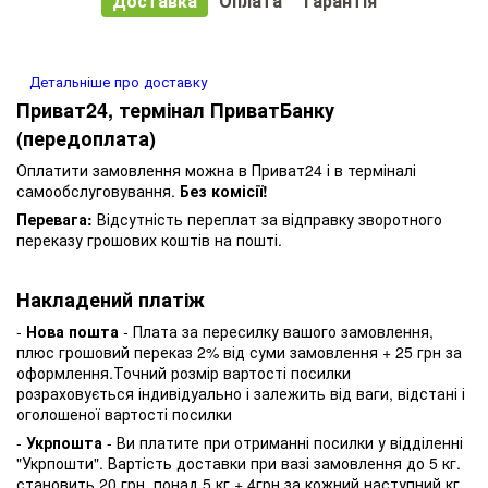
Доставка
Оплата
Гарантія
Детальніше про доставку
Приват24, термінал ПриватБанку
(передоплата)
Оплатити замовлення можна в Приват24 і в терміналі
самообслуговування.
Без комісії!
Перевага:
Відсутність переплат за відправку зворотного
переказу грошових коштів на пошті.
Накладений платіж
-
Нова пошта
- Плата за пересилку вашого замовлення,
плюс грошовий переказ 2% від суми замовлення + 25 грн за
оформлення.Точний розмір вартості посилки
розраховується індивідуально і залежить від ваги, відстані і
оголошеної вартості посилки
-
Укрпошта
- Ви платите при отриманні посилки у відділенні
"Укрпошти". Вартість доставки при вазі замовлення до 5 кг.
становить 20 грн, понад 5 кг + 4грн за кожний наступний кг.