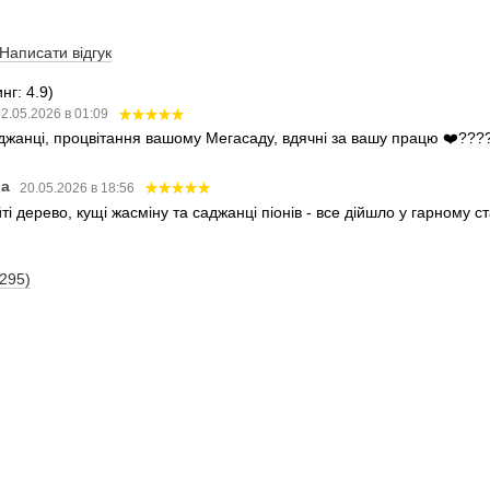
Написати відгук
нг: 4.9)
2.05.2026 в 01:09
аджанці, процвітання вашому Мегасаду, вдячні за вашу працю ❤️???
ва
20.05.2026 в 18:56
і дерево, кущі жасміну та саджанці піонів - все дійшло у гарному 
(295)