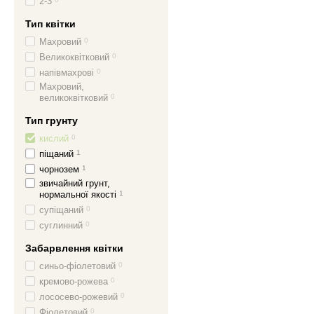
2-3
Тип квітки
Махровий
0
Великоквітковий
0
напівмахрові
0
Махровий,
великоквітковий
0
Тип грунту
кислий
0
піщаний
1
чорнозем
1
звичайний грунт,
нормальної якості
1
супіщаний
0
суглинний
0
Забарвлення квітки
синьо-фіолетовий
0
кремово-рожева
0
лососево-рожевий
0
Фіолетовий
0