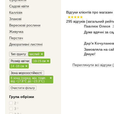
Садові квіти
Відгуки клієнтів про магазин
Каллізія
Злакові
295 відгуків
(загальний рейти
Верескові рослини
Павлюк Олеся
2
Живучка
Дуже вдячні за с
Перстач
Дар'я Кочулано
Декоративні листяні
Замовляла на сайт
Дякую!
Тип грунту:
кислий
Розмір квітки:
10-15 см
Переглянути всі відгуки 
14 -16 см
Зона морозостійкості:
6 зона (серед. мін. темп.
від −17.8°C до −23.3°C)
Очистити фільтр
Група обрізки
2
0
3
0
0