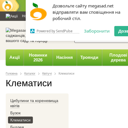
Дозвольте сайту megasad.net
відправляти вам сповіщення на
Новини та статті
Каталог
Контакти
Відгуки
Даруємо 
робочий стіл.
0 800 332-015,
067 654-
Заборонити
Доз
Powered by SendPulse
Новинки
Плодові
Акції
Насіння
Троянди
2026
дерева
Головна
Каталог
Квітучі
Клематиси
Клематиси
Цибулини та кореневища
квітів
Бузок
Клематиси
Будлея