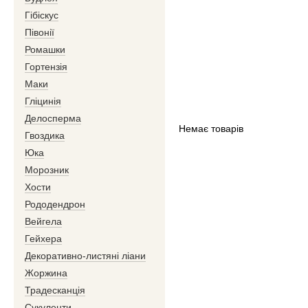
Гібіскус
Півонії
Ромашки
Гортензія
Маки
Гліцинія
Делосперма
Немає товарів
Гвоздика
Юка
Морозник
Хости
Рододендрон
Вейгела
Гейхера
Декоративно-листяні ліани
Жоржина
Традесканція
Сукуленти