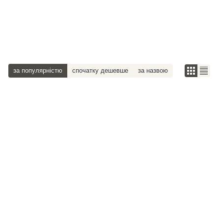
за популярністю
спочатку дешевше
за назвою