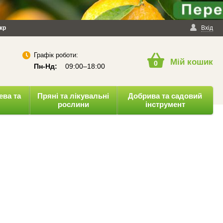
йності
кр
Публічна оферта
Вхід
Графік роботи:
Мій кошик
0
Пн-Нд:
09:00–18:00
ева та
Пряні та лікувальні
Добрива та садовий
рослини
інструмент