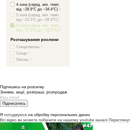
4 зона (серед. мін. темп.
від −28.9°C до −34.4°C)
1
5 зона (серед. мін. темп.
від −23.3°C до −28.9°C)
0
6 зона (серед. мін. темп.
від −17.8°C до −23.3°C)
0
Розташування рослини
Сонце/півтінь
0
Сонце
0
Півтінь
0
Підпишись на розсилку
Знижки, акції, розіграші, розпродаж
Підписатись
Я
погоджуюся
на обробку персональних даних
Всі відео ви можете побачити на нашому youtube каналі
Перегляну