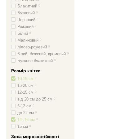
Блакитний
0
Бузковий
0
Червоний
0
Рожевий
0
Білий
0
Малиновий
0
лілово-рожевий
0
білий, бежевий, кремовий
0
Бузково-блакитний
0
Розмір квітки
10-15 см
0
15-20 см
0
12-15 см
0
від 20 см до 25 см
0
5-12 см
0
до 22 см
0
14 -16 см
0
15 см
0
Зона морозостійкості