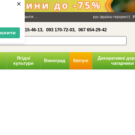
×
100 грн
Гарантія
Упаковка
Оплата і доставка
рус (країна-терорист)
Політика конфіденці
У
16-41,
050 515-46-13,
093 170-72-03,
067 654-29-42
волити
Ягідні
Декоративні дер
Виноград
Квітучі
культури
чагарники