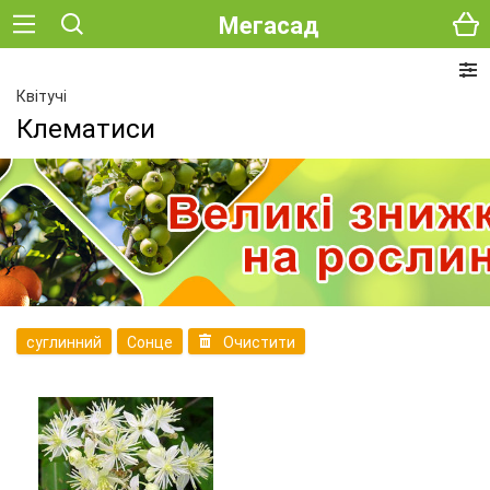
Мегасад
Квітучі
Клематиси
суглинний
Сонце
Очистити