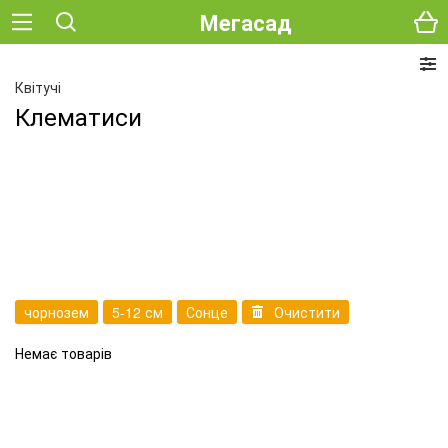
Мегасад
Квітучі
Клематиси
чорнозем
5-12 см
Сонце
Очистити
Немає товарів