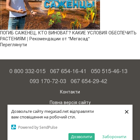
ПОГИБ САЖЕНЕЦ, КТО ВИНОВАТ? КАКИЕ УСЛОВИЯ ОБЕСПЕЧИТЬ
РАСТЕНИЯМ | Рекомендации от "Мегасад"
Переглянути
0 800 332-015
067 654-16-41
050 515-46-13
093 170-72-03
067 654-29-42
Контакти
Повна версія сайту
×
Дозвольте сайту megasad.net відправляти
© 2015—2026
вам сповіщення на робочий стіл.
Megasad – гарантія високого врожаю
Powered by SendPulse
рус (країна-терорист)
Дозволити
Заборонити