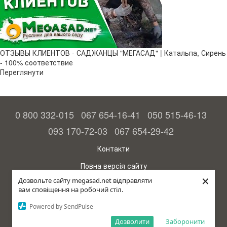
ОТЗЫВЫ КЛИЕНТОВ - САДЖАНЦЫ "МЕГАСАД" | Катальпа, Сирень
- 100% соответствие
Переглянути
0 800 332-015
067 654-16-41
050 515-46-13
093 170-72-03
067 654-29-42
Контакти
Повна версія сайту
×
Дозвольте сайту megasad.net відправляти
© 2015—2026
вам сповіщення на робочий стіл.
Megasad – гарантія високого врожаю
Powered by SendPulse
рус (країна-терорист)
Дозволити
Заборонити