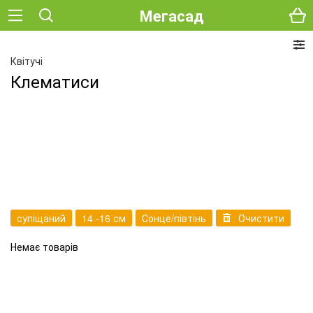
Мегасад
Квітучі
Клематиси
супіщаний
14 -16 см
Сонце/півтінь
Очистити
Немає товарів