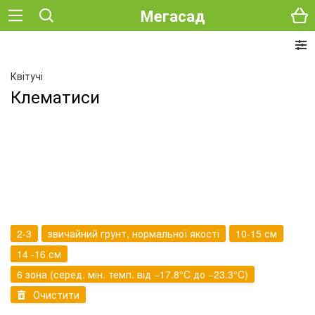
Мегасад
Квітучі
Клематиси
2-3
звичайний грунт, нормальної якості
10-15 см
14 -16 см
6 зона (серед. мін. темп. від −17.8°C до −23.3°C)
Очистити