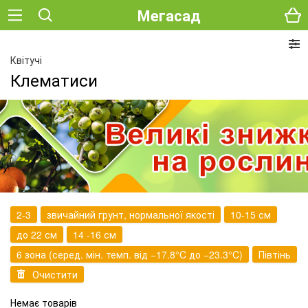
Мегасад
Квітучі
Клематиси
2-3
звичайний грунт, нормальної якості
10-15 см
до 22 см
14 -16 см
6 зона (серед. мін. темп. від −17.8°C до −23.3°C)
Півтінь
Очистити
Немає товарів