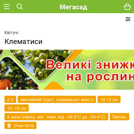
Мегасад
Квітучі
Клематиси
2-3
звичайний грунт, нормальної якості
10-15 см
14 -16 см
4 зона (серед. мін. темп. від −28.9°C до −34.4°C)
Півтінь
Очистити