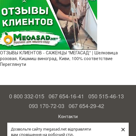
ОТЗЫВЫ КЛИЕНТОВ - САЖЕНЦЫ "МЕГАСАД" | Шелковица
розовая, Кишмиш виноград, Киви, 100% соответствие
Переглянути
0 800 332-015
067 654-16-41
050 515-46-13
093 170-72-03
067 654-29-42
Контакти
Повна версія сайту
×
Дозвольте сайту megasad.net відправляти
вам сповіщення на робочий стіл.