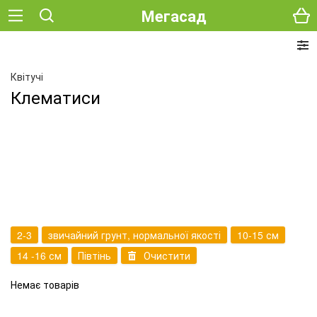
Мегасад
Квітучі
Клематиси
2-3
звичайний грунт, нормальної якості
10-15 см
14 -16 см
Півтінь
Очистити
Немає товарів