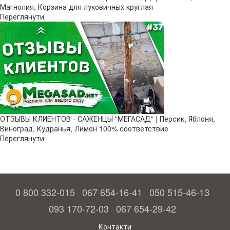
Магнолия, Корзина для луковичных круглая
Переглянути
ОТЗЫВЫ КЛИЕНТОВ - САЖЕНЦЫ "МЕГАСАД" | Персик, Яблоня,
Виноград, Кудранья, Лимон 100% соответствие
Переглянути
0 800 332-015
067 654-16-41
050 515-46-13
093 170-72-03
067 654-29-42
Контакти