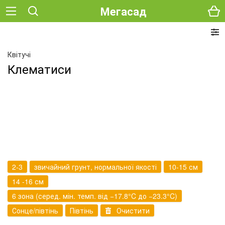
Мегасад
Квітучі
Клематиси
2-3
звичайний грунт, нормальної якості
10-15 см
14 -16 см
6 зона (серед. мін. темп. від −17.8°C до −23.3°C)
Сонце/півтінь
Півтінь
Очистити