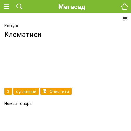
Мегасад
Квітучі
Клематиси
3
суглинний
Очистити
Немає товарів