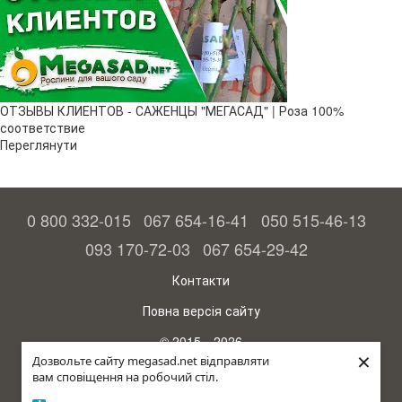
ОТЗЫВЫ КЛИЕНТОВ - САЖЕНЦЫ "МЕГАСАД" | Роза 100%
соответствие
Переглянути
0 800 332-015
067 654-16-41
050 515-46-13
093 170-72-03
067 654-29-42
Контакти
Повна версія сайту
© 2015—2026
×
Megasad – гарантія високого врожаю
Дозвольте сайту megasad.net відправляти
вам сповіщення на робочий стіл.
рус (країна-терорист)