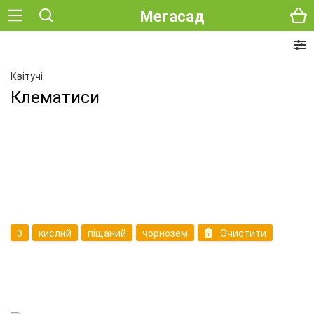
Мегасад
Квітучі
Клематиси
3
кислий
піщаний
чорнозем
Очистити