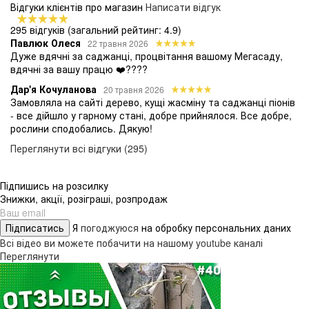
Відгуки клієнтів про магазин
Написати відгук
295 відгуків
(загальний рейтинг: 4.9)
Павлюк Олеся
22 травня 2026
Дуже вдячні за саджанці, процвітання вашому Мегасаду,
вдячні за вашу працю ❤️????
Дар'я Кочуланова
20 травня 2026
Замовляла на сайті дерево, кущі жасміну та саджанці піонів
- все дійшло у гарному стані, добре прийнялося. Все добре,
рослини сподобались. Дякую!
Переглянути всі відгуки (295)
Підпишись на розсилку
Знижки, акції, розіграші, розпродаж
Підписатись
Я
погоджуюся
на обробку персональних даних
Всі відео ви можете побачити на нашому youtube каналі
Переглянути