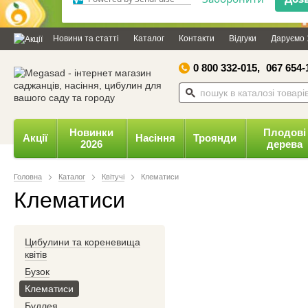
Дозвольте сайту megasad.net
відправляти вам сповіщення на
Новини та статті
Каталог
Контакти
Відгуки
Даруємо 
робочий стіл.
0 800 332-015,
067 654-
Заборонити
Доз
Powered by SendPulse
Новинки
Плодові
Акції
Насіння
Троянди
2026
дерева
Головна
Каталог
Квітучі
Клематиси
Клематиси
Цибулини та кореневища
квітів
Бузок
Клематиси
Будлея