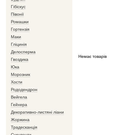
Гібіскус
Півонії
Ромашки
Гортензія
Маки
Гліцинія
Делосперма
Немає товарів
Гвоздика
Юка
Морозник
Хости
Рододендрон
Вейгела
Гейхера
Декоративно-листяні ліани
Жоржина
Традесканція
Сукуленти