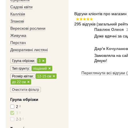
Садові квіти
Відгуки клієнтів про магазин
Каллізія
Злакові
295 відгуків
(загальний рейти
Верескові рослини
Павлюк Олеся
2
Живучка
Дуже вдячні за с
Перстач
Дар'я Кочулано
Декоративні листяні
Замовляла на сайт
Дякую!
Група обрізки:
3
Тип грунту:
піщаний
Переглянути всі відгуки 
Розмір квітки:
12-15 см
до 22 см
Очистити фільтр
Група обрізки
2
3
3
0
2-3
0