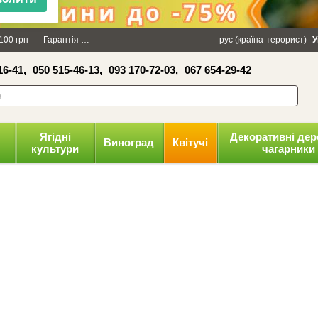
×
100 грн
Гарантія
Упаковка
Оплата і доставка
рус (країна-терорист)
Політика конфіденці
У
16-41,
050 515-46-13,
093 170-72-03,
067 654-29-42
волити
Ягідні
Декоративні дер
Виноград
Квітучі
культури
чагарники