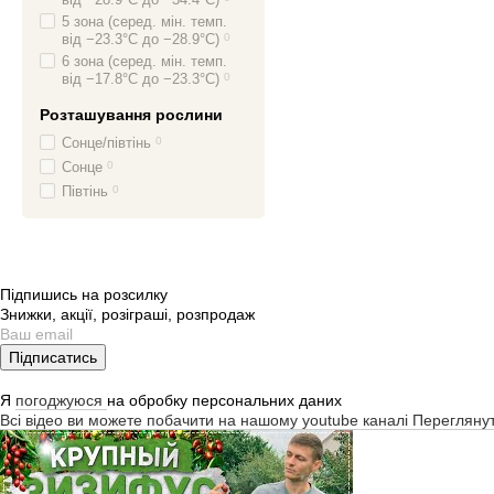
5 зона (серед. мін. темп.
від −23.3°C до −28.9°C)
0
6 зона (серед. мін. темп.
від −17.8°C до −23.3°C)
0
Розташування рослини
Сонце/півтінь
0
Сонце
0
Півтінь
0
Підпишись на розсилку
Знижки, акції, розіграші, розпродаж
Підписатись
Я
погоджуюся
на обробку персональних даних
Всі відео ви можете побачити на нашому youtube каналі
Перегляну