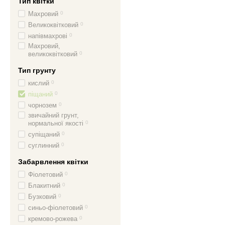
Тип квітки
Махровий
0
Великоквітковий
0
напівмахрові
0
Махровий,
великоквітковий
0
Тип грунту
кислий
0
піщаний
0
чорнозем
0
звичайний грунт,
нормальної якості
0
супіщаний
0
суглинний
0
Забарвлення квітки
Фіолетовий
0
Блакитний
0
Бузковий
0
синьо-фіолетовий
0
кремово-рожева
0