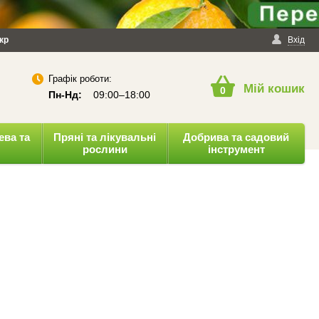
йності
кр
Публічна оферта
Вхід
Графік роботи:
Мій кошик
0
Пн-Нд:
09:00–18:00
ева та
Пряні та лікувальні
Добрива та садовий
рослини
інструмент