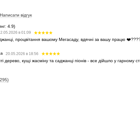
Написати відгук
нг: 4.9)
2.05.2026 в 01:09
аджанці, процвітання вашому Мегасаду, вдячні за вашу працю ❤️???
ва
20.05.2026 в 18:56
і дерево, кущі жасміну та саджанці піонів - все дійшло у гарному 
(295)