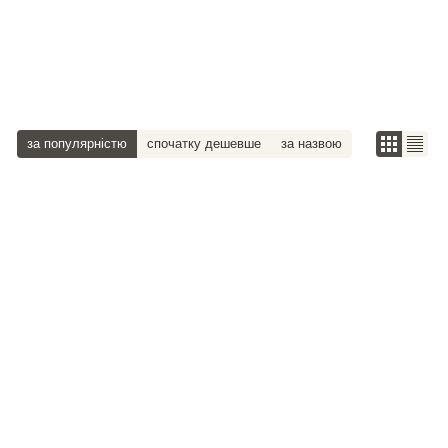
за популярністю
спочатку дешевше
за назвою