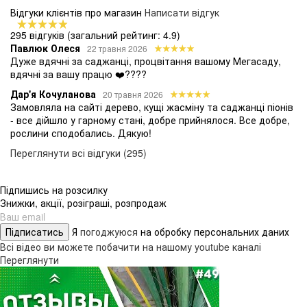
Відгуки клієнтів про магазин
Написати відгук
295 відгуків
(загальний рейтинг: 4.9)
Павлюк Олеся
22 травня 2026
Дуже вдячні за саджанці, процвітання вашому Мегасаду,
вдячні за вашу працю ❤️????
Дар'я Кочуланова
20 травня 2026
Замовляла на сайті дерево, кущі жасміну та саджанці піонів
- все дійшло у гарному стані, добре прийнялося. Все добре,
рослини сподобались. Дякую!
Переглянути всі відгуки (295)
Підпишись на розсилку
Знижки, акції, розіграші, розпродаж
Підписатись
Я
погоджуюся
на обробку персональних даних
Всі відео ви можете побачити на нашому youtube каналі
Переглянути