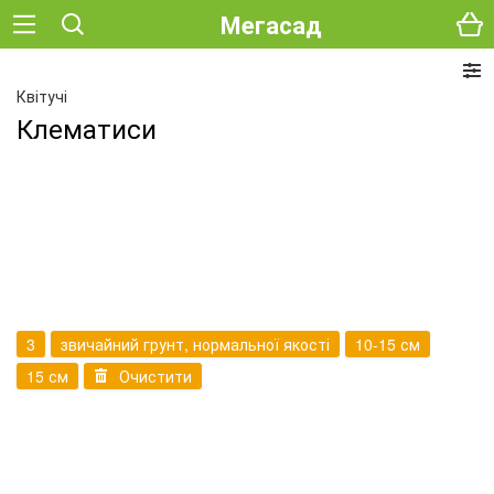
Мегасад
Квітучі
Клематиси
3
звичайний грунт, нормальної якості
10-15 см
15 см
Очистити