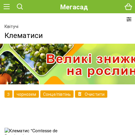
Мегасад
Квітучі
Клематиси
3
чорнозем
Сонце/півтінь
Очистити